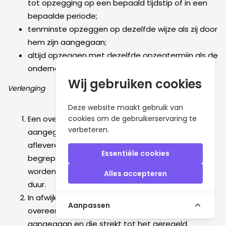
tot opzegging op een bepaald tijdstip of in een
bepaalde periode;
tenminste opzeggen op dezelfde wijze als zij door
hem zijn aangegaan;
altijd opzeggen met dezelfde opzegtermijn als de
ondernemer voor zichzelf heeft bedongen.
Wij gebruiken cookies
Verlenging
Deze website maakt gebruik van
Een overeenkomst die voor bepaalde tijd is
cookies om de gebruikerservaring te
verbeteren.
aangegaan en die strekt tot het geregeld
afleveren van producten (elektriciteit daaronder
Essentiële cookies
begrepen) of diensten, mag niet stilzwijgend
worden verlengd of vernieuwd voor een bepaalde
Alles accepteren
duur.
In afwijking van het vorige lid mag een
Aanpassen
overeenkomst die voor bepaalde tijd is
aangegaan en die strekt tot het geregeld