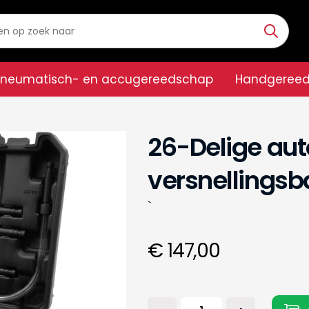
Pneumatisch- en accugereedschap
Handgeree
26-Delige au
versnellingsb
`
€ 147,00