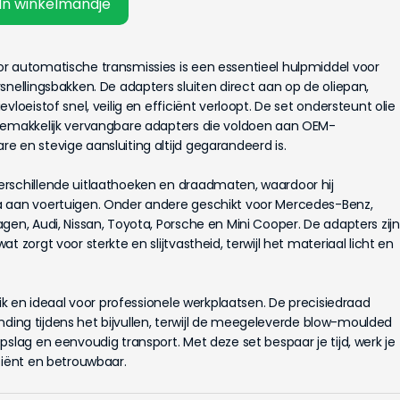
In winkelmandje
r automatische transmissies is een essentieel hulpmiddel voor
snellingsbakken. De adapters sluiten direct aan op de oliepan,
vloeistof snel, veilig en efficiënt verloopt. De set ondersteunt olie
 gemakkelijk vervangbare adapters die voldoen aan OEM-
 en stevige aansluiting altijd gegarandeerd is.
rschillende uitlaathoeken en draadmaten, waardoor hij
a aan voertuigen. Onder andere geschikt voor Mercedes-Benz,
gen, Audi, Nissan, Toyota, Porsche en Mini Cooper. De adapters zijn
 zorgt voor sterkte en slijtvastheid, terwijl het materiaal licht en
uik en ideaal voor professionele werkplaatsen. De precisiedraad
rbinding tijdens het bijvullen, terwijl de meegeleverde blow-moulded
pslag en eenvoudig transport. Met deze set bespaar je tijd, werk je
ciënt en betrouwbaar.