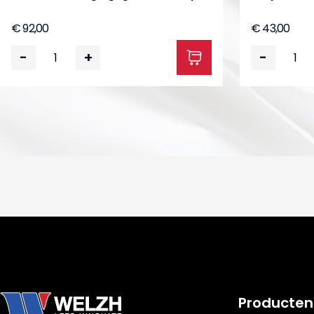
€ 92,00
€ 43,00
-
+
-
Producten