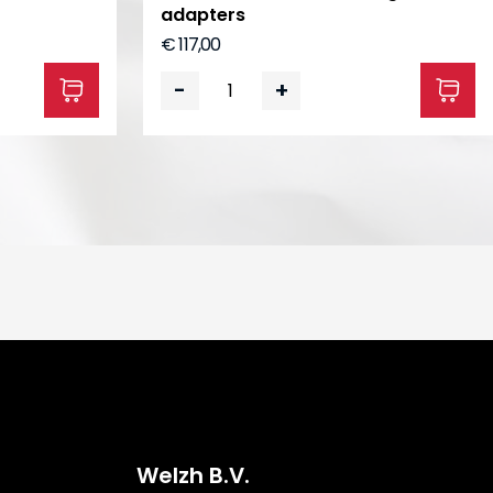
adapters
€ 117,00
-
+
Welzh B.V.