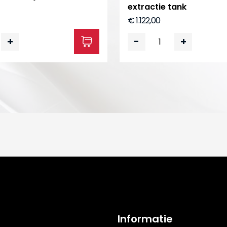
extractie tank
€ 1.122,00
+
-
+
Informatie