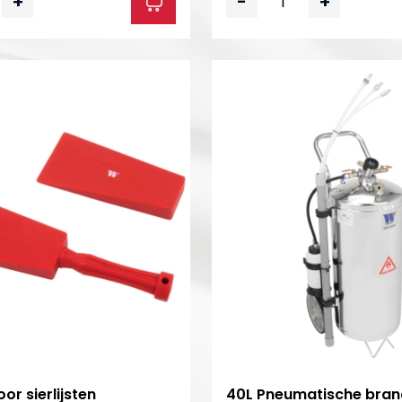
+
-
+
oor sierlijsten
40L Pneumatische bran