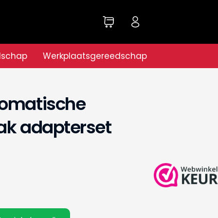
dschap
Werkplaatsgereedschap
tomatische
ak adapterset