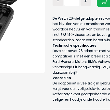
-
+
De Welzh 26-delige adapterset voo
het bijvullen van automatische ver
waardoor het vullen van transmissie
met SAE 140-viscositeit en bevat
standaarden, zodat een betrouwbare
Technische specificaties
Deze set bevat 26 adapters met ve
compatibel is met een breed scal
Ford, General Motors, BMW, Volkswa
vervaardigd uit hoogwaardig PVC, wat
duurzaam blijft.
Voordelen
De adapterset is veelzijdig in gebr
zorgt voor een veilige, lekvrije ve
koffer zorgt voor georganiseerde o
veiliger en houd je onderhoud effi