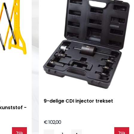
e
9-delige CDI injector trekset
kunststof -
€ 102,00