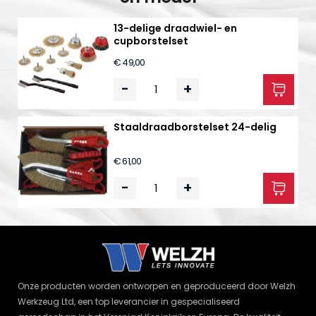
13-delige draadwiel- en
cupborstelset
€ 49,00
-
+
Staaldraadborstelset 24-delig
€ 61,00
-
+
Onze producten worden ontworpen en geproduceerd door Welzh
Werkzeug Ltd, een top leverancier in gespecialiseerd