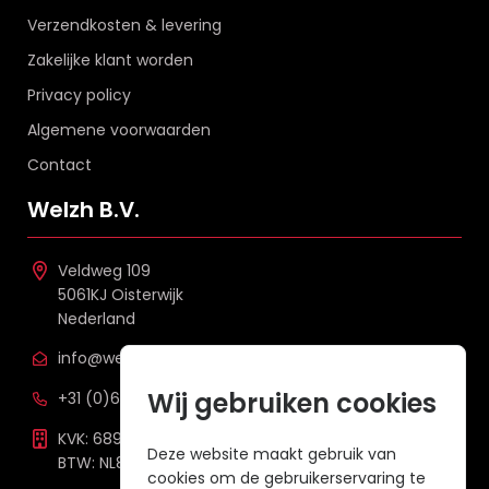
Verzendkosten & levering
Zakelijke klant worden
Privacy policy
Algemene voorwaarden
Contact
Welzh B.V.
Veldweg 109
5061KJ Oisterwijk
Nederland
info@welzh.nl
Wij gebruiken cookies
+31 (0)6 26 51 83 20
KVK: 68977387
Deze website maakt gebruik van
BTW: NL857672988B01
cookies om de gebruikerservaring te