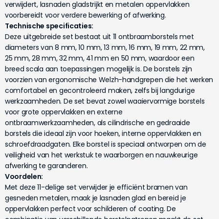
verwijdert, lasnaden gladstrijkt en metalen oppervlakken
voorbereidt voor verdere bewerking of afwerking.
Technische specificaties:
Deze uitgebreide set bestaat uit 11 ontbraamborstels met
diameters van 8 mm, 10 mm, 13 mm, 16 mm, 19 mm, 22 mm,
25 mm, 28 mm, 32 mm, 41 mm en 50 mm, waardoor een
breed scala aan toepassingen mogelijk is. De borstels zijn
voorzien van ergonomische Welzh-handgrepen die het werken
comfortabel en gecontroleerd maken, zelfs bij langdurige
werkzaamheden. De set bevat zowel waaiervormige borstels
voor grote oppervlakken en externe
ontbraamwerkzaamheden, als cilindrische en gedraaide
borstels die ideaal zijn voor hoeken, interne oppervlakken en
schroefdraadgaten. Elke borstel is speciaal ontworpen om de
veiligheid van het werkstuk te waarborgen en nauwkeurige
afwerking te garanderen.
Voordelen:
Met deze 11-delige set verwijder je efficiënt bramen van
gesneden metalen, maak je lasnaden glad en bereid je
oppervlakken perfect voor schilderen of coating. De