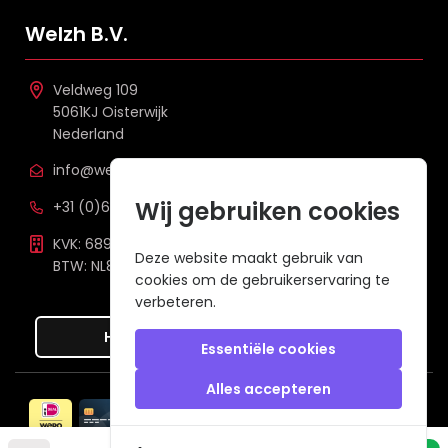
Welzh B.V.
Veldweg 109
5061KJ Oisterwijk
Nederland
info@welzh.nl
Wij gebruiken cookies
+31 (0)6 26 51 83 20
KVK: 68977387
Deze website maakt gebruik van
BTW: NL857672988B01
cookies om de gebruikerservaring te
verbeteren.
Hier de overeenkomst ontbinden
Essentiële cookies
Alles accepteren
Veilig betalen met