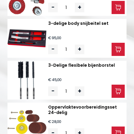
-
+
3-delige body snijbeitel set
€ 95,00
-
+
3-Delige flexibele bijenborstel
€ 45,00
-
+
Oppervlaktevoorbereidingsset
24-delig
€ 28,00
-
+