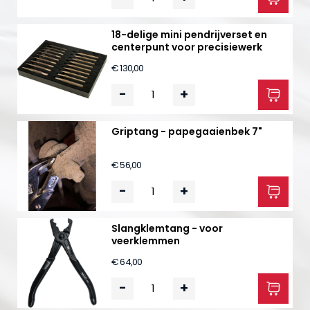
18-delige mini pendrijverset en
centerpunt voor precisiewerk
€ 130,00
-
+
Griptang - papegaaienbek 7"
€ 56,00
-
+
Slangklemtang - voor
veerklemmen
€ 64,00
-
+