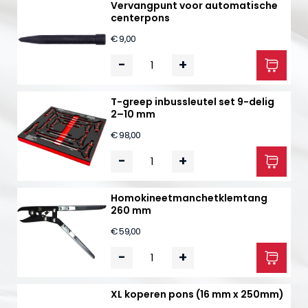
Vervangpunt voor automatische
centerpons
€ 9,00
-
+
T-greep inbussleutel set 9-delig
2–10 mm
€ 98,00
-
+
Homokineetmanchetklemtang
260 mm
€ 59,00
-
+
XL koperen pons (16 mm x 250mm)