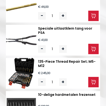
€ 46,00
-
+
Speciale uitlaatklem tang voor
PSA
€ 41,00
-
+
135-Piece Thread Repair Set; M5-
M12
€ 245,00
-
+
10-delige hardmetalen frezenset