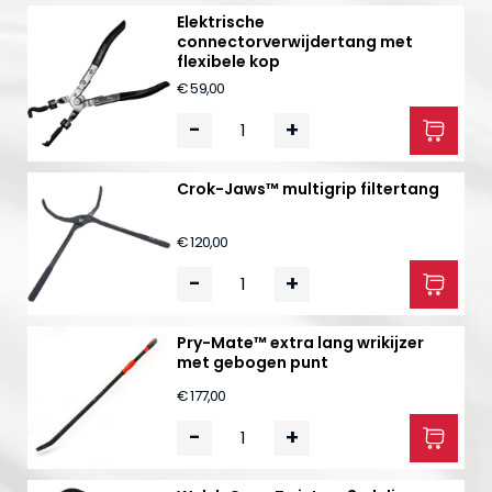
Elektrische
connectorverwijdertang met
flexibele kop
€ 59,00
-
+
Crok-Jaws™ multigrip filtertang
€ 120,00
-
+
Pry-Mate™ extra lang wrikijzer
met gebogen punt
€ 177,00
-
+