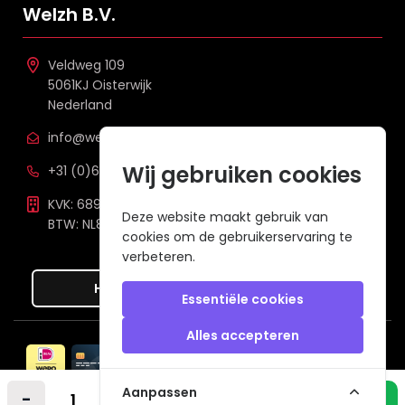
Welzh B.V.
Veldweg 109
5061KJ Oisterwijk
Nederland
info@welzh.nl
Wij gebruiken cookies
+31 (0)6 26 51 83 20
KVK: 68977387
Deze website maakt gebruik van
BTW: NL857672988B01
cookies om de gebruikerservaring te
verbeteren.
Hier de overeenkomst ontbinden
Essentiële cookies
Alles accepteren
Veilig betalen met
Aanpassen
© Welzh B.V. 2026
een webshop van
-
+
In winkelmandje