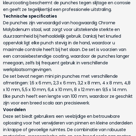
kleurcoating beschermt de punches tegen slijtage en corrosie
en geeft ze tegelijkertijd een professionele uitstraling.
Technische specificaties
De punches zijn vervaardigd van hoogwaardig Chrome
Molybdenum staal, wat zorgt voor uitstekende sterkte en
duurzaamheid bij herhaaldelijk gebruik. Dankzij het knurled
oppervlak ligt elke punch stevig in de hand, waardoor u
maximale controle heeft bij het slaan. De set is voorzien van
een corrosiebestendige coating, waardoor de punches langer
meegaan, zelfs bij frequent gebruik in verschillende
werkplaatsomgevingen.
De set bevat negen mini pin punches met verschillende
afmetingen: 1,6 x 6 mm, 2,3 x 6 mm, 3,2 x 8 mm, 4 x 8 mm, 4,8
x 10 mm, 5,5 x 10 mm, 6,4 x 10 mm, 8 x 12 mm en 9,5 x 14 mm.
Elke punch heeft een lengte van 100 mm, waardoor ze geschikt
zijn voor een breed scala aan precisiewerk.
Voordelen
Deze set biedt gebruikers een veelzijdige en betrouwbare
oplossing voor het verwijderen van pinnen en kleine onderdelen
in krappe of gevoelige ruimtes. De combinatie van robuuste