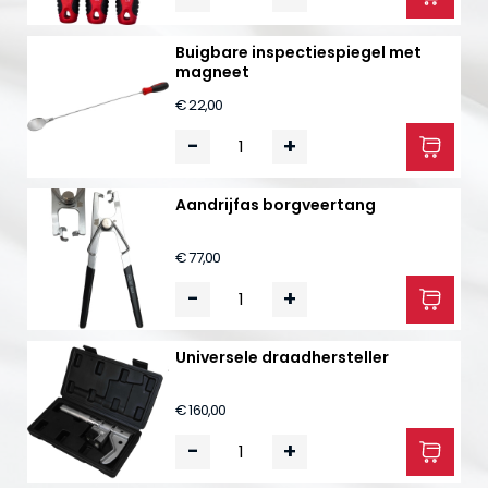
Buigbare inspectiespiegel met
magneet
€ 22,00
-
+
Aandrijfas borgveertang
€ 77,00
-
+
Universele draadhersteller
€ 160,00
-
+