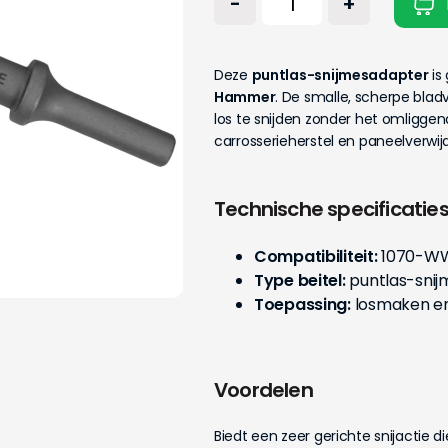
-
+
Deze
puntlas-snijmesadapter
is
Hammer
. De smalle, scherpe bla
los te snijden zonder het omligge
carrosserieherstel en paneelverwijd
Technische specificatie
Compatibiliteit:
1070-WW
Type beitel:
puntlas-snij
Toepassing:
losmaken en
Voordelen
Biedt een zeer gerichte snijactie 