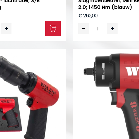
 luchtratel; 3/8"
Slagmoersleutel; Mini B
g
2.0; 1450 Nm (blauw)
€ 262,00
+
-
+