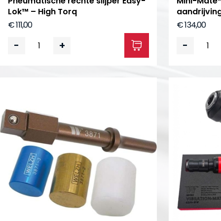
Pneumatische rechte slijper Easy-
Mini-Mate™
Lok™ – High Torq
aandrijvin
€ 111,00
€ 134,00
-
+
-