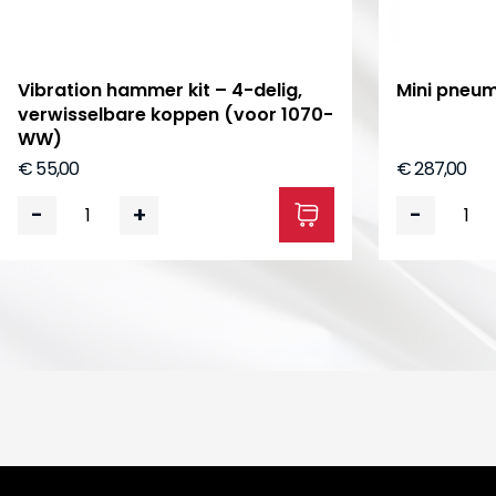
Vibration hammer kit – 4-delig,
Mini pneum
verwisselbare koppen (voor 1070-
WW)
€ 55,00
€ 287,00
-
+
-