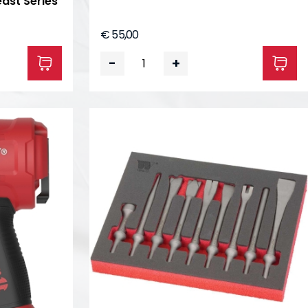
east Series
€ 55,00
-
+