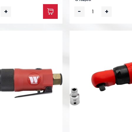
+
-
+