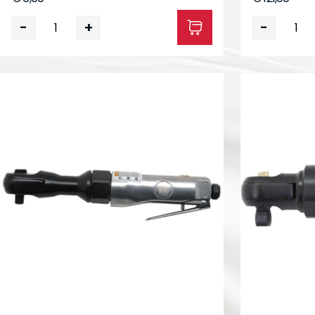
-
+
-