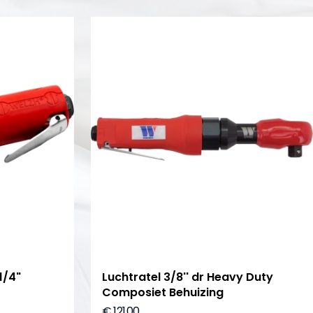
1/4"
Luchtratel 3/8'' dr Heavy Duty
Composiet Behuizing
€ 121,00