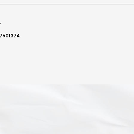
W
7501374