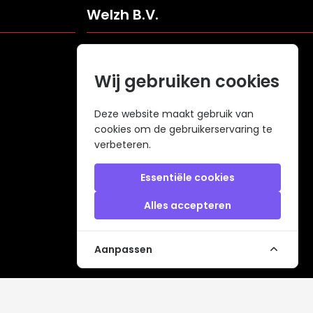
Welzh B.V.
Veldweg 109
5061KJ Oisterwijk
Wij gebruiken cookies
Nederland
info@welzh.nl
Deze website maakt gebruik van
cookies om de gebruikerservaring te
+31 (0)6 26 51 83 20
verbeteren.
KVK: 68977387
BTW: NL857672988B01
Essentiële cookies
Alles accepteren
Aanpassen