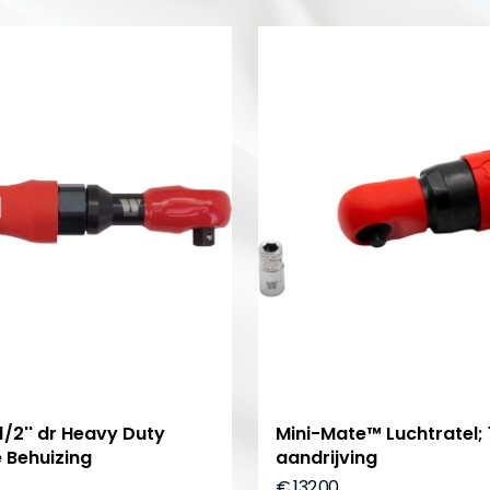
1/2'' dr Heavy Duty
Mini-Mate™ Luchtratel; 
 Behuizing
aandrijving
€ 132,00