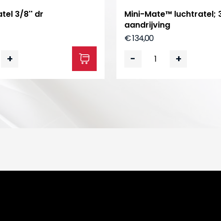
tel 3/8'' dr
Mini-Mate™ luchtratel; 
aandrijving
€ 134,00
+
-
+