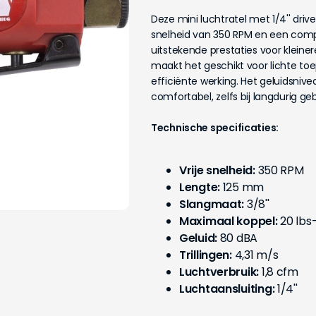
Deze mini luchtratel met 1/4'' driv
snelheid van 350 RPM en een comp
uitstekende prestaties voor kleine
maakt het geschikt voor lichte toep
efficiënte werking. Het geluidsniv
comfortabel, zelfs bij langdurig gebr
Technische specificaties:
Vrije snelheid:
350 RPM
Lengte:
125 mm
Slangmaat:
3/8''
Maximaal koppel:
20 lbs
Geluid:
80 dBA
Trillingen:
4,31 m/s
Luchtverbruik:
1,8 cfm
Luchtaansluiting:
1/4''