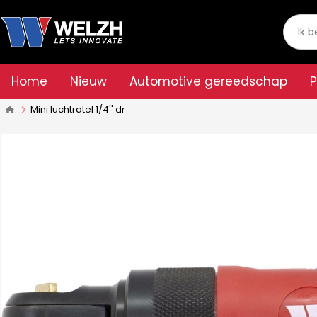
Home
Nieuw
Automotive gereedschap
Mini luchtratel 1/4'' dr