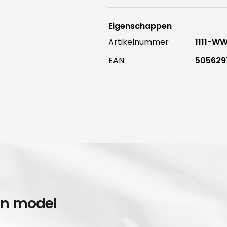
Eigenschappen
Artikelnummer
1111-W
EAN
505629
en model