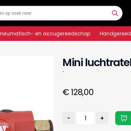
Pneumatisch- en accugereedschap
Handgeree
Mini luchtratel
`
€ 128,00
-
+