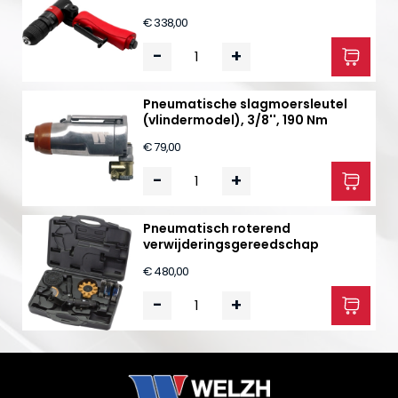
€ 338,00
-
+
Pneumatische slagmoersleutel
(vlindermodel), 3/8'', 190 Nm
€ 79,00
-
+
Pneumatisch roterend
verwijderingsgereedschap
€ 480,00
-
+