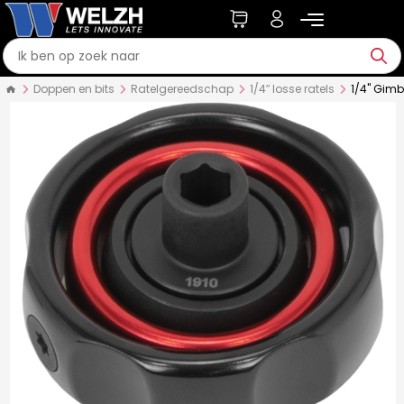
Doppen en bits
Ratelgereedschap
1/4″ losse ratels
1/4" Gimb