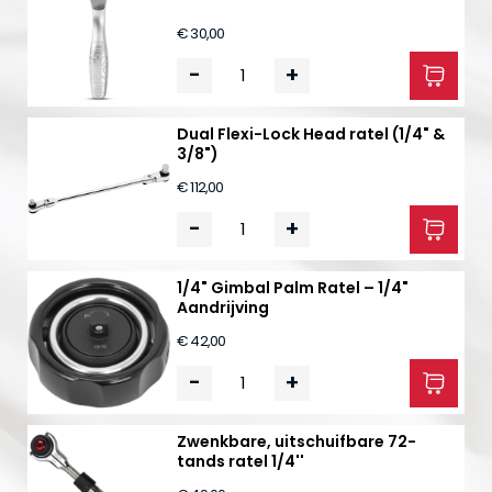
€ 30,00
-
+
Dual Flexi-Lock Head ratel (1/4" &
3/8")
€ 112,00
-
+
1/4" Gimbal Palm Ratel – 1/4"
Aandrijving
€ 42,00
-
+
Zwenkbare, uitschuifbare 72-
tands ratel 1/4''