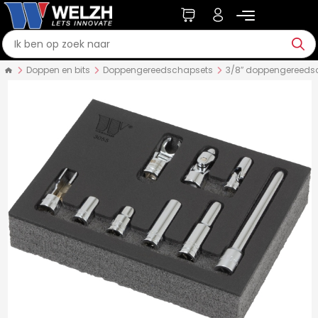
Doppen en bits
Doppengereedschapsets
3/8″ doppengereeds