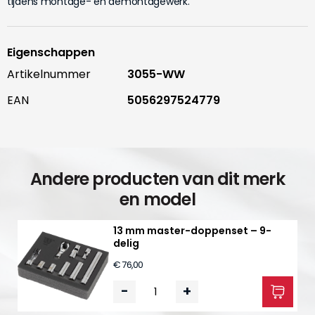
tijdens montage- en demontagewerk.
Eigenschappen
Artikelnummer
3055-WW
EAN
5056297524779
Andere producten van dit merk
en model
13 mm master-doppenset – 9-
delig
€ 76,00
-
+