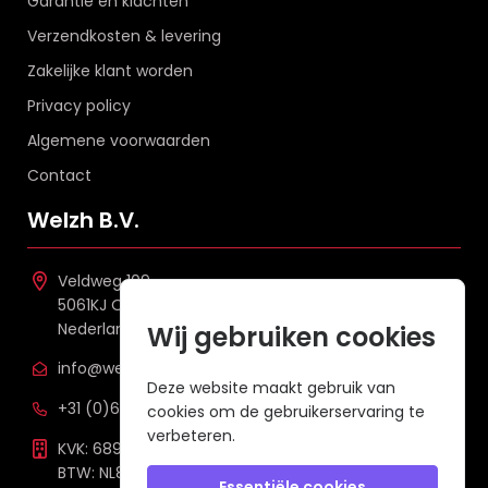
Garantie en klachten
Verzendkosten & levering
Zakelijke klant worden
Privacy policy
Algemene voorwaarden
Contact
Welzh B.V.
Veldweg 109
5061KJ Oisterwijk
Nederland
Wij gebruiken cookies
info@welzh.nl
Deze website maakt gebruik van
+31 (0)6 26 51 83 20
cookies om de gebruikerservaring te
verbeteren.
KVK: 68977387
BTW: NL857672988B01
Essentiële cookies