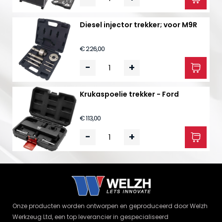
Diesel injector trekker; voor M9R
€ 226,00
-
+
Krukaspoelie trekker - Ford
€ 113,00
-
+
Onze producten worden ontworpen en geproduceerd door Welzh
Werkzeug Ltd, een top leverancier in gespecialiseerd