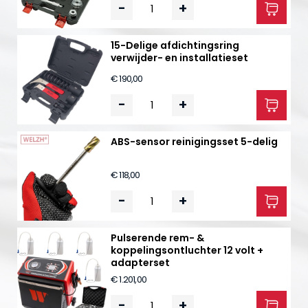
-
+
15-Delige afdichtingsring
verwijder- en installatieset
€ 190,00
-
+
ABS-sensor reinigingsset 5-delig
€ 118,00
-
+
Pulserende rem- &
koppelingsontluchter 12 volt +
adapterset
€ 1.201,00
-
+