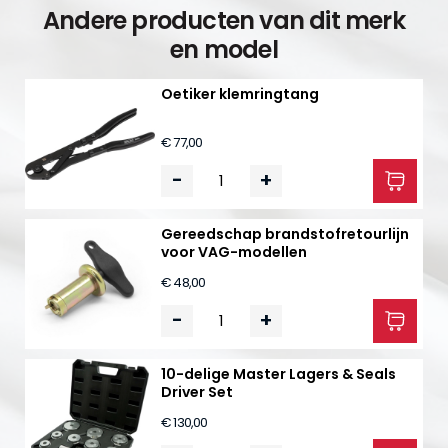
Andere producten van dit merk
en model
Oetiker klemringtang
€ 77,00
-
+
Gereedschap brandstofretourlijn
voor VAG-modellen
€ 48,00
-
+
10-delige Master Lagers & Seals
Driver Set
€ 130,00