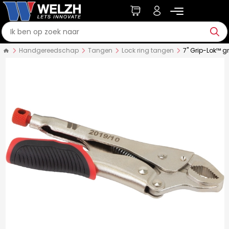
Handgereedschap
Tangen
Lock ring tangen
7'' Grip-Lok™ 