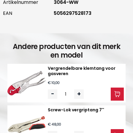
Artikelnummer
3064-WW
EAN
5056297528173
Andere producten van dit merk
en model
Vergrendelbare klemtang voor
gasveren
€ 10,00
-
+
Screw-Lok vergriptang 7''
€ 48,00