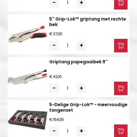
-
+
5'' Grip-Lok™ griptang met rechte
bek
€ 37,00
-
+
Griptang papegaaibek 9''
€ 41,00
-
+
5-Delige Grip-Lok™ - meervoudige
tangenset
€ 164,00
-
+