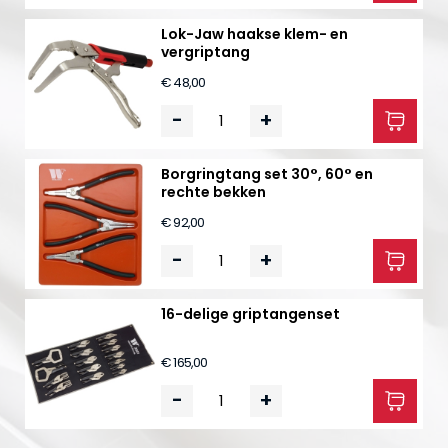
Lok-Jaw haakse klem- en
vergriptang
€ 48,00
-
+
Borgringtang set 30°, 60° en
rechte bekken
€ 92,00
-
+
16-delige griptangenset
€ 165,00
-
+