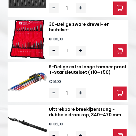
-
+
30-Delige zware drevel- en
beitelset
€ 106,00
-
+
9-Delige extra lange tamper proof
T-Star sleutelset (T10–T50)
€ 51,00
-
+
Uittrekbare breekijzerstang -
dubbele draaikop, 340–470 mm
€ 102,00
-
+