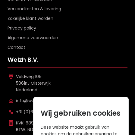
Verzendkosten & levering
Zakelijke klant worden
Privacy policy
Algemene voorwaarden
Contact
Welzh B.V.
Veldweg 109
5061KJ Oisterwijk
Nederland
info@welzh.nl
Wij gebruiken cookies
+31 (0)6 26 51 83 20
KVK: 68977387
Deze website maakt gebruik van
BTW: NL857672988B01
cookies om de gebruikerservaring te