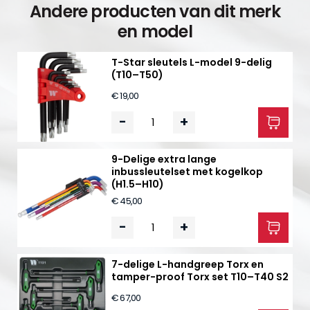
Andere producten van dit merk
en model
T-Star sleutels L-model 9-delig
(T10–T50)
€ 19,00
-
+
9-Delige extra lange
inbussleutelset met kogelkop
(H1.5–H10)
€ 45,00
-
+
7-delige L-handgreep Torx en
tamper-proof Torx set T10–T40 S2
€ 67,00