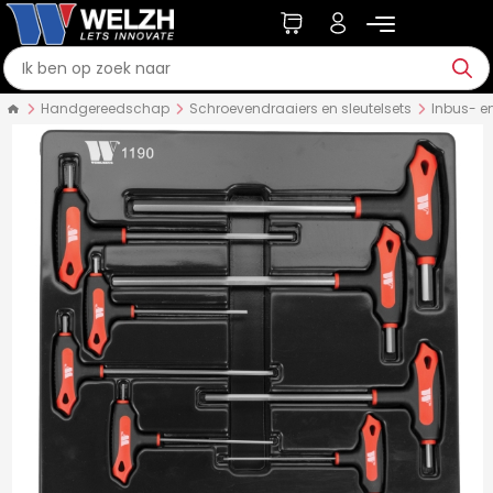
Handgereedschap
Schroevendraaiers en sleutelsets
Inbus- en