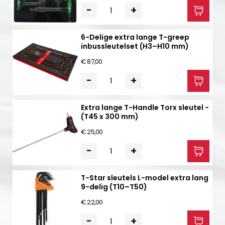
-
+
6-Delige extra lange T-greep
inbussleutelset (H3–H10 mm)
€ 87,00
-
+
Extra lange T-Handle Torx sleutel -
(T45 x 300 mm)
€ 25,00
-
+
T-Star sleutels L-model extra lang
9-delig (T10–T50)
€ 22,00
-
+