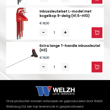
Inbussleutelset L-model met
kogelkop 9-delig (H1.5–H10)
€ 18,00
-
+
Extra lange T-handle inbussleutel
(H3)
€ 19,00
-
+
Onze producten worden ontworpen en geproduceerd door Welzh
Werkzeug Ltd, een top leverancier in gespecialiseerd