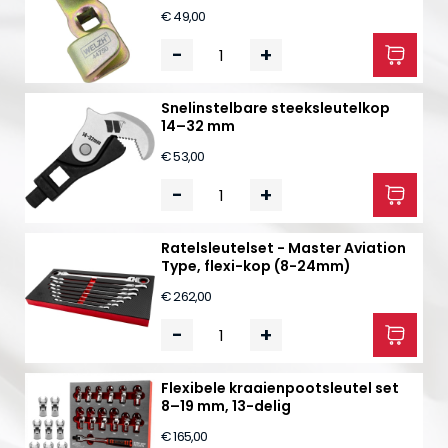
€ 49,00
-
+
Snelinstelbare steeksleutelkop
14–32 mm
€ 53,00
-
+
Ratelsleutelset - Master Aviation
Type, flexi-kop (8-24mm)
€ 262,00
-
+
Flexibele kraaienpootsleutel set
8–19 mm, 13-delig
€ 165,00