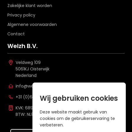
Zakelijke klant worden
Privacy policy
Algemene voorwaarden
Contact
Welzh B.V.
Veldweg 109
5061KJ Oisterwijk
Nederland
info@welzh.nl
Wij gebruiken cookies
+31 (0)6 26 51 83 20
KVK: 68977387
Deze website maakt gebruik van
BTW: NL857672988B01
cookies om de gebruikerservaring te
verbeteren.