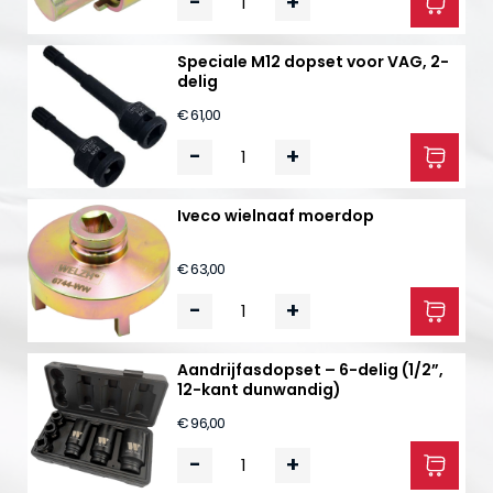
-
+
Speciale M12 dopset voor VAG, 2-
delig
€ 61,00
-
+
Iveco wielnaaf moerdop
€ 63,00
-
+
Aandrijfasdopset – 6-delig (1/2”,
12-kant dunwandig)
€ 96,00
-
+