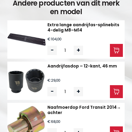
Andere producten van dit merk
en model
Extra lange aandrijfas-splinebits
4-delig M8–M14
€ 104,00
-
+
Aandrijfasdop – 12-kant, 46 mm
€ 29,00
-
+
Naafmoerdop Ford Transit 2014→
achter
€ 68,00