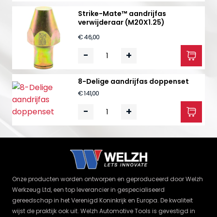
Strike-Mate™ aandrijfas
verwijderaar (M20X1.25)
€ 46,00
-
+
8-Delige aandrijfas doppenset
€ 141,00
-
+
Onze producten worden ontworpen en geproduceerd door Welzh
Werkzeug Ltd, een top leverancier in gespecialiseerd
gereedschap in het Verenigd Koninkrijk en Europa. De kwaliteit
wijst de praktijk ook uit. Welzh Automotive Tools is gevestigd in