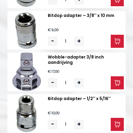
Bitdop adapter – 3/8'' x 10 mm
€ 9,00
-
+
Wobble-adapter 3/8 inch
aandrijving
€ 17,00
-
+
Bitdop adapter – 1/2'' x 5/16''
€ 10,00
-
+