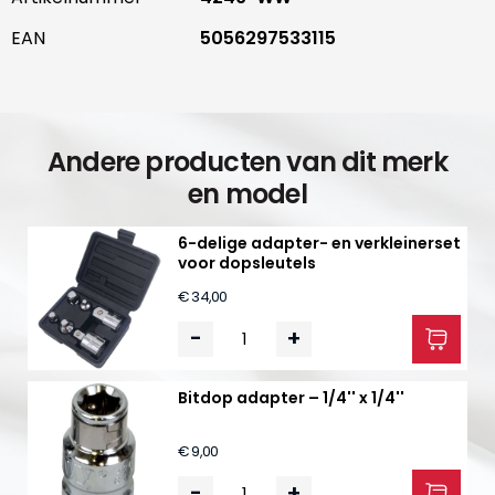
EAN
5056297533115
Andere producten van dit merk
en model
6-delige adapter- en verkleinerset
voor dopsleutels
€ 34,00
-
+
Bitdop adapter – 1/4'' x 1/4''
€ 9,00
-
+