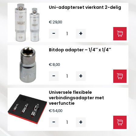
Uni-adapterset vierkant 2-delig
€ 29,00
-
+
Bitdop adapter – 1/4'' x 1/4''
€ 8,00
-
+
Universele flexibele
verbindingsadapter met
veerfunctie
€ 54,00
-
+