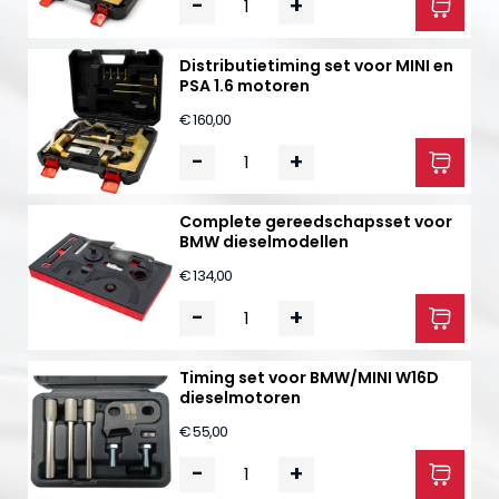
-
+
Distributietiming set voor MINI en
PSA 1.6 motoren
€ 160,00
-
+
Complete gereedschapsset voor
BMW dieselmodellen
€ 134,00
-
+
Timing set voor BMW/MINI W16D
dieselmotoren
€ 55,00
-
+