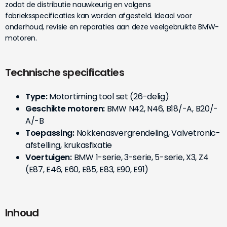
zodat de distributie nauwkeurig en volgens
fabrieksspecificaties kan worden afgesteld. Ideaal voor
onderhoud, revisie en reparaties aan deze veelgebruikte BMW-
motoren.
Technische specificaties
Type:
Motortiming tool set (26-delig)
Geschikte motoren:
BMW N42, N46, B18/-A, B20/-
A/-B
Toepassing:
Nokkenasvergrendeling, Valvetronic-
afstelling, krukasfixatie
Voertuigen:
BMW 1-serie, 3-serie, 5-serie, X3, Z4
(E87, E46, E60, E85, E83, E90, E91)
Inhoud