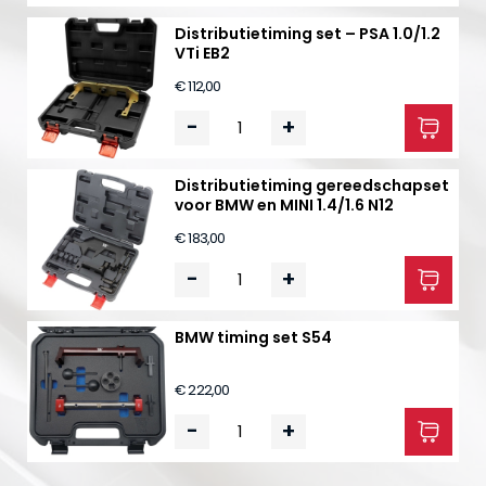
Distributietiming set – PSA 1.0/1.2
VTi EB2
€ 112,00
-
+
Distributietiming gereedschapset
voor BMW en MINI 1.4/1.6 N12
€ 183,00
-
+
BMW timing set S54
€ 222,00
-
+