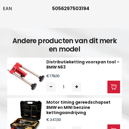
EAN
5056297503194
Andere producten van dit merk
en model
Distributieketting voorspan tool –
BMW N63
€ 179,00
-
+
Motor timing gereedschapset
BMW en MINI benzine
kettingaandrijving
€ 347,00