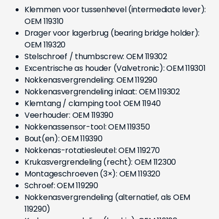
Klemmen voor tussenhevel (intermediate lever):
OEM 119310
Drager voor lagerbrug (bearing bridge holder):
OEM 119320
Stelschroef / thumbscrew: OEM 119302
Excentrische as houder (Valvetronic): OEM 119301
Nokkenasvergrendeling: OEM 119290
Nokkenasvergrendeling inlaat: OEM 119302
Klemtang / clamping tool: OEM 11940
Veerhouder: OEM 119390
Nokkenassensor-tool: OEM 119350
Bout(en): OEM 119390
Nokkenas-rotatiesleutel: OEM 119270
Krukasvergrendeling (recht): OEM 112300
Montageschroeven (3×): OEM 119320
Schroef: OEM 119290
Nokkenasvergrendeling (alternatief, als OEM
119290)