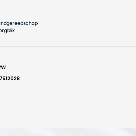
handgereedschap
ergblik
WW
7512028