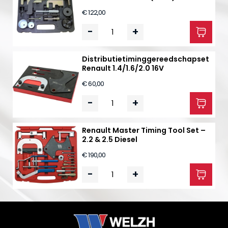
€ 122,00
-
+
Distributietiminggereedschapset
Renault 1.4/1.6/2.0 16V
€ 60,00
-
+
Renault Master Timing Tool Set –
2.2 & 2.5 Diesel
€ 190,00
-
+