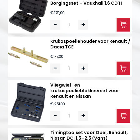
Borgingsset – Vauxhall 1.6 CDTI
€ 179,00
-
+
Krukaspoeliehouder voor Renault /
Dacia TCE
€ 77,00
-
+
Vliegwiel- en
krukaspoelieblokkeerset voor
Renault en Nissan
€ 251,00
-
+
Timingtoolset voor Opel, Renault,
Nissan DCI 1.5–2.5 (Vans)