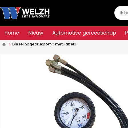
Home
Nieuw
Automotive gereedschap
Diesel hogedrukpomp met kabels