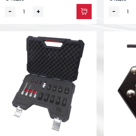
-
+
-