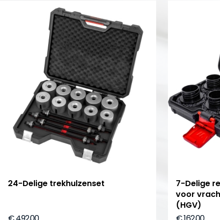
24-Delige trekhulzenset
7-Delige re
voor vrac
(HGV)
€ 492,00
€ 162,00