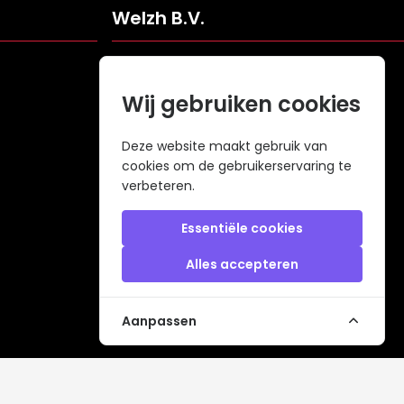
Welzh B.V.
Veldweg 109
5061KJ Oisterwijk
Wij gebruiken cookies
Nederland
info@welzh.nl
Deze website maakt gebruik van
cookies om de gebruikerservaring te
+31 (0)6 26 51 83 20
verbeteren.
KVK: 68977387
BTW: NL857672988B01
Essentiële cookies
Alles accepteren
Aanpassen