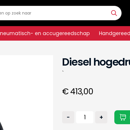
Pneumatisch- en accugereedschap
Handgeree
Diesel hoged
`
€ 413,00
-
+