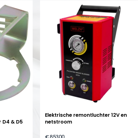
Elektrische remontluchter 12V en
r D4 & D5
netstroom
€ 853,00