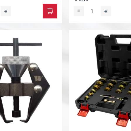
+
-
+