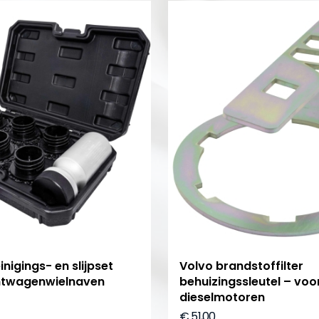
inigings- en slijpset
Volvo brandstoffilter
htwagenwielnaven
behuizingssleutel – voo
dieselmotoren
€ 51,00