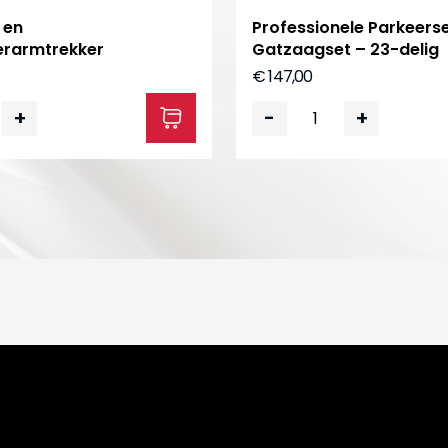
 en
Professionele Parkeers
erarmtrekker
Gatzaagset – 23-delig
€ 147,00
+
-
+