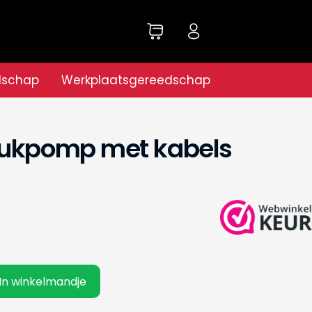
dschap
Werkplaatsgereedschap
rukpomp met kabels
In winkelmandje