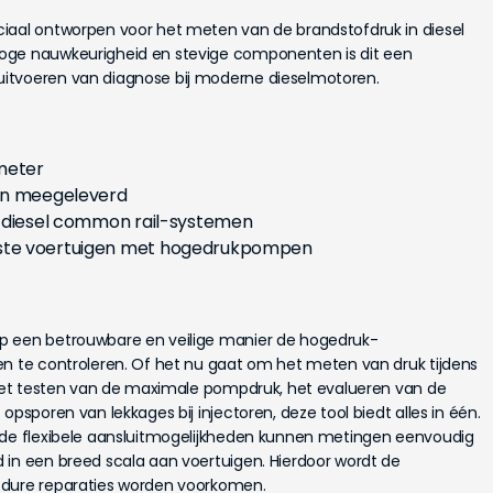
iaal ontworpen voor het meten van de brandstofdruk in diesel
oge nauwkeurigheid en stevige componenten is dit een
itvoeren van diagnose bij moderne dieselmotoren.
meter
en meegeleverd
p diesel common rail-systemen
ste voertuigen met hogedrukpompen
p een betrouwbare en veilige manier de hogedruk-
en te controleren. Of het nu gaat om het meten van druk tijdens
, het testen van de maximale pompdruk, het evalueren van de
opsporen van lekkages bij injectoren, deze tool biedt alles in één.
 de flexibele aansluitmogelijkheden kunnen metingen eenvoudig
 in een breed scala aan voertuigen. Hierdoor wordt de
 dure reparaties worden voorkomen.