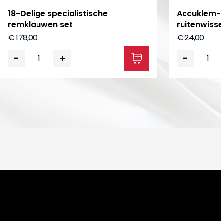
18-Delige specialistische
Accuklem-
remklauwen set
ruitenwiss
€ 178,00
€ 24,00
-
+
-