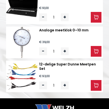
€ 91,00
-
+
Analoge meetklok 0–10 mm
€ 39,00
-
+
12-delige Super Dunne Meetpen
Set
€ 93,00
-
+