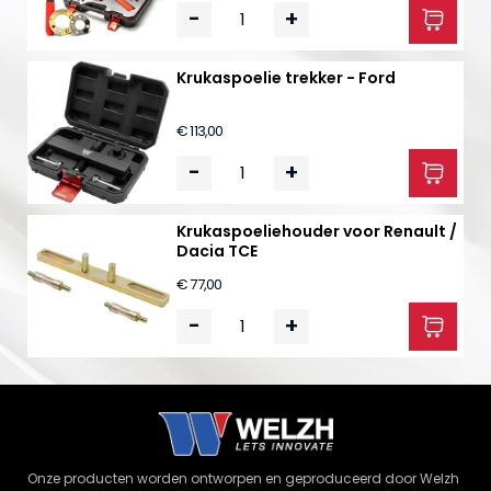
-
+
Krukaspoelie trekker - Ford
€ 113,00
-
+
Krukaspoeliehouder voor Renault /
Dacia TCE
€ 77,00
-
+
Onze producten worden ontworpen en geproduceerd door Welzh