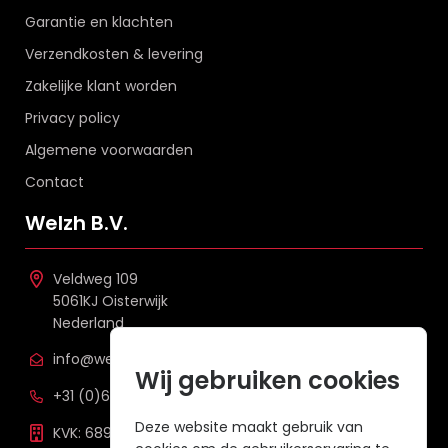
Garantie en klachten
Verzendkosten & levering
Zakelijke klant worden
Privacy policy
Algemene voorwaarden
Contact
Welzh B.V.
Veldweg 109
5061KJ Oisterwijk
Nederland
info@welzh.nl
Wij gebruiken cookies
+31 (0)6 26 51 83 20
Deze website maakt gebruik van
KVK: 68977387