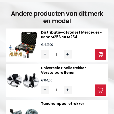
Andere producten van dit merk
en model
Distributie-afstelset Mercedes-
Benz M256 en M254
€ 421,00
-
+
Universele Poelietrekker –
Verstelbare Benen
€ 64,00
-
+
Tandriempoelietrekker