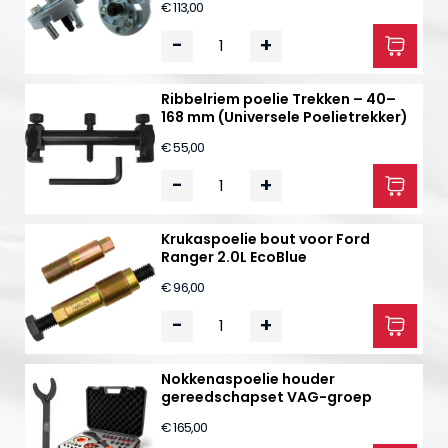
€ 113,00
-
+
Ribbelriem poelie Trekken – 40–
168 mm (Universele Poelietrekker)
€ 55,00
-
+
Krukaspoelie bout voor Ford
Ranger 2.0L EcoBlue
€ 96,00
-
+
Nokkenaspoelie houder
gereedschapset VAG-groep
€ 165,00