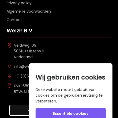
Privacy policy
Algemene voorwaarden
Contact
Welzh B.V.
Veldweg 109
5061KJ Oisterwijk
Nederland
info@welzh.nl
Wij gebruiken cookies
+31 (0)6 26 51 83 20
KVK: 68977387
Deze website maakt gebruik van
BTW: NL857672988B01
cookies om de gebruikerservaring te
verbeteren.
Hier de overeenkomst ontbinden
Essentiële cookies