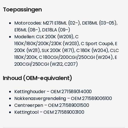
Toepassingen
Motorcodes: M271 E18ML (02–), DE18ML (03–05),
E16ML (08–), DE18LA (09–)
Modellen: CLK 200K (W209), C
160K/180K/200K/230K (W203), C Sport Coupé, E
200K (W211), SLK 200K (R171), C 180K (W204), CLC
180K/200K, C 180CGI/200CGI/250CGI (W204), E
200CGI/250CGI (W212, C207)
Inhoud (OEM-equivalent)
Kettinghouder – OEM 271589014000
Nokkenasvergrendeling – OEM 271589006100
Centreerpen – OEM 271589001500
Kettingtool – OEM 271589003100