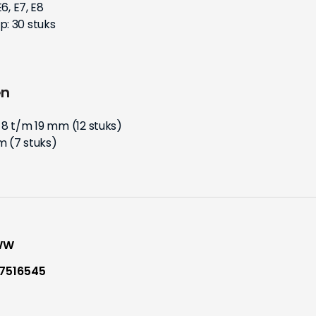
6, E7, E8
: 30 stuks
en
 8 t/m 19 mm (12 stuks)
m (7 stuks)
WW
7516545