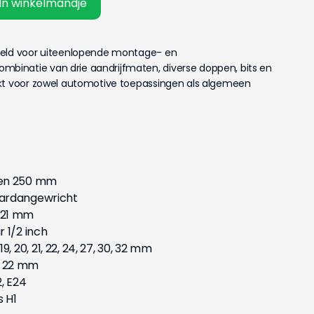
In winkelmandje
teld voor uiteenlopende montage- en
inatie van drie aandrijfmaten, diverse doppen, bits en
ikt voor zowel automotive toepassingen als algemeen
 en 250 mm
cardangewricht
 21 mm
 1/2 inch
, 19, 20, 21, 22, 24, 27, 30, 32 mm
1, 22 mm
2, E24
s H1