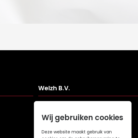
Welzh B.V.
Veldweg 109
5061KJ Oisterwijk
Wij gebruiken cookies
Nederland
info@welzh.nl
Deze website maakt gebruik van