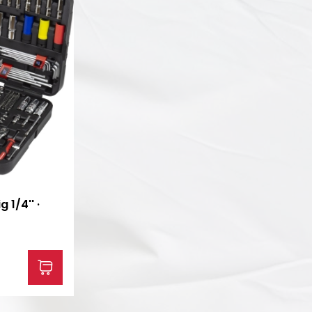
 1/4'' ·