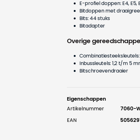
E-profiel doppen: E4, E5, E
Bitdoppen met draaigreep
Bits: 44 stuks
Bitadapter
Overige gereedschapp
Combinatiesteeksleutels:
Inbussleutels: 1,2 t/m 5 m
Bitschroevendraaier
Eigenschappen
Artikelnummer
7060-
EAN
505629