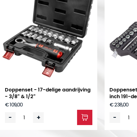
Doppenset - 17-delige aandrijving
Doppenset 
- 3/8" & 1/2"
inch 191-de
€ 109,00
€ 238,00
-
+
-