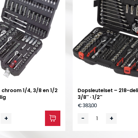
chroom 1/4, 3/8 en 1/2
Dopsleutelset – 218-delig
lig
3/8'' · 1/2''
€ 383,00
+
-
+