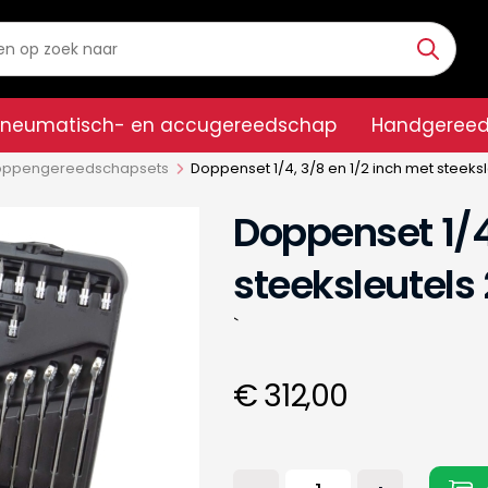
Pneumatisch- en accugereedschap
Handgeree
ppengereedschapsets
Doppenset 1/4, 3/8 en 1/2 inch met steeksl
Doppenset 1/4
steeksleutels 
`
€ 312,00