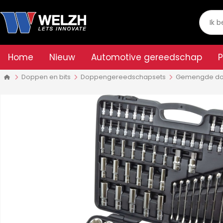
Home
Nieuw
Automotive gereedschap
Doppen en bits
Doppengereedschapsets
Gemengde do