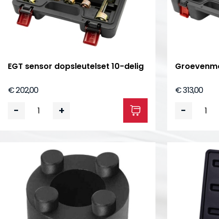
EGT sensor dopsleutelset 10-delig
Groevenmo
€ 202,00
€ 313,00
-
+
-