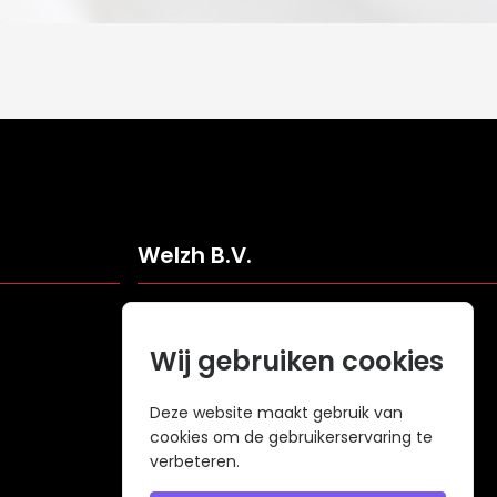
Welzh B.V.
Veldweg 109
5061KJ Oisterwijk
Wij gebruiken cookies
Nederland
info@welzh.nl
Deze website maakt gebruik van
cookies om de gebruikerservaring te
+31 (0)6 26 51 83 20
verbeteren.
KVK: 68977387