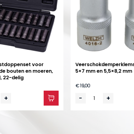
istdoppenset voor
Veerschokdemper­klems
de bouten en moeren,
5×7 mm en 5,5×8,2 mm
, 22-delig
€ 19,00
+
-
+