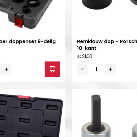
er doppenset 9-delig
Remklauw dop – Porsche
10-kant
€ 21,00
+
-
+