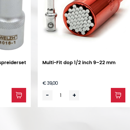
preider­set
Multi-Fit dop 1/2 inch 9–22 mm
€ 39,00
-
+