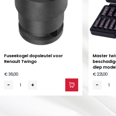
Fuseekogel dopsleutel voor
Master tw
Renault Twingo
beschadig
diep model
€ 36,00
€ 221,00
-
+
-