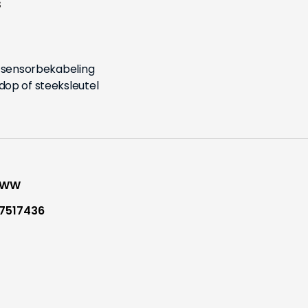
s
r sensorbekabeling
op of steeksleutel
-WW
7517436