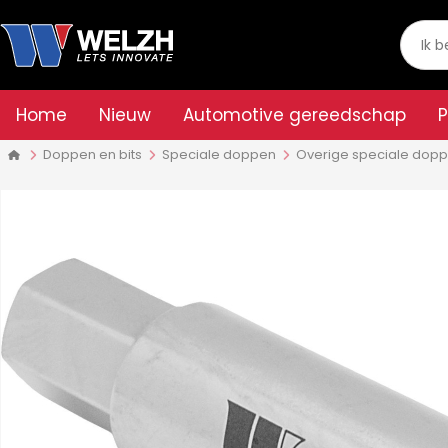
Home
Nieuw
Automotive gereedschap
Doppen en bits
Speciale doppen
Overige speciale dop