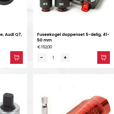
, Audi Q7,
Fuseekogel doppenset 5-delig, 41-
50 mm
€ 152,00
-
+