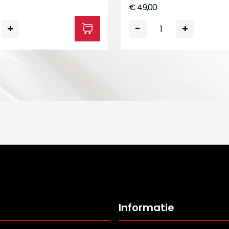
€ 49,00
+
-
+
Informatie