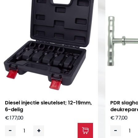
Diesel injectie sleutelset; 12-19mm,
PDR slagha
6-delig
deukrepar
€ 177,00
€ 77,00
-
+
-