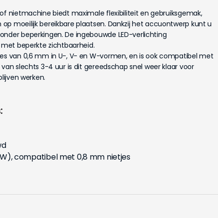
of nietmachine biedt maximale flexibiliteit en gebruiksgemak,
op moeilijk bereikbare plaatsen. Dankzij het accuontwerp kunt u
zonder beperkingen. De ingebouwde LED-verlichting
s met beperkte zichtbaarheid.
jes van 0,6 mm in U-, V- en W-vormen, en is ook compatibel met
 van slechts 3-4 uur is dit gereedschap snel weer klaar voor
blijven werken.
:
wd
V, W), compatibel met 0,8 mm nietjes