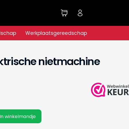
dschap
Werkplaatsgereedschap
ktrische nietmachine
In winkelmandje