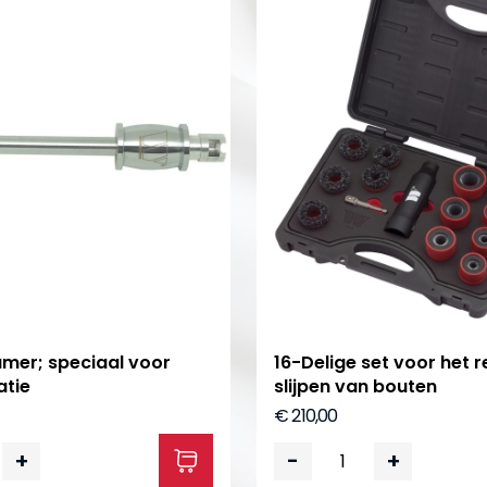
mer; speciaal voor
16-Delige set voor het r
atie
slijpen van bouten
€ 210,00
+
-
+