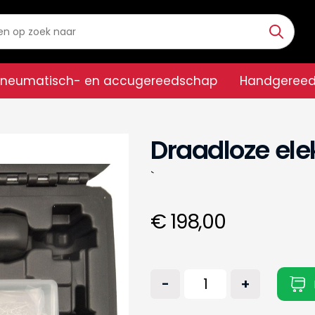
Pneumatisch- en accugereedschap
Handgeree
Draadloze ele
`
€ 198,00
-
+