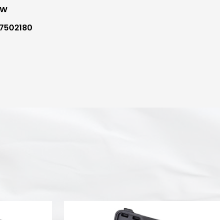
WW
7502180