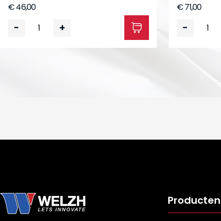
€ 46,00
€ 71,00
-
+
-
Producten