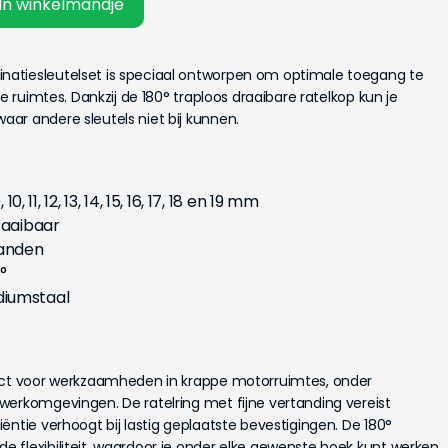
In winkelmandje
atiesleutelset is speciaal ontworpen om optimale toegang te
re ruimtes. Dankzij de 180° traploos draaibare ratelkop kun je
ar andere sleutels niet bij kunnen.
0, 11, 12, 13, 14, 15, 16, 17, 18 en 19 mm
raaibaar
tanden
°
diumstaal
fect voor werkzaamheden in krappe motorruimtes, onder
werkomgevingen. De ratelring met fijne vertanding vereist
ëntie verhoogt bij lastig geplaatste bevestigingen. De 180°
 flexibiliteit, waardoor je onder elke gewenste hoek kunt werken.