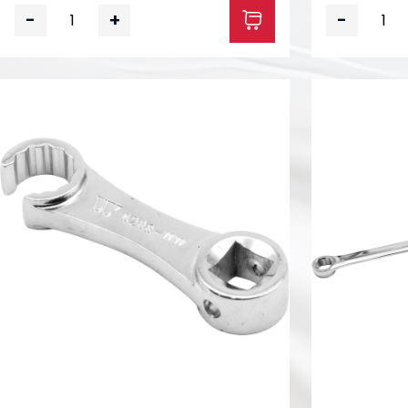
-
+
-