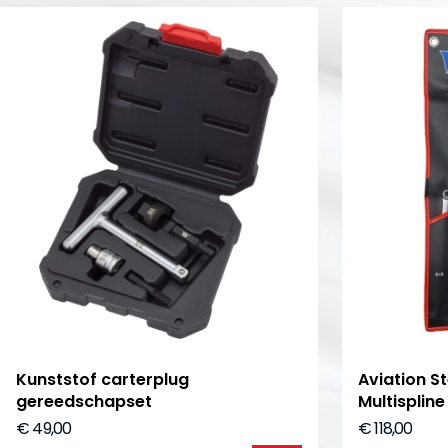
Kunststof carterplug
Aviation S
gereedschapset
Multispline
€ 49,00
€ 118,00