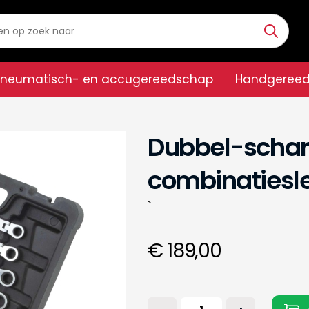
Pneumatisch- en accugereedschap
Handgeree
Dubbel-schar
combinatiesle
`
€ 189,00