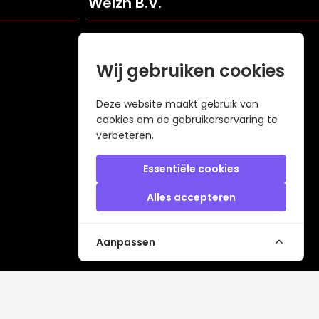
Welzh B.V.
Veldweg 109
5061KJ Oisterwijk
Wij gebruiken cookies
Nederland
info@welzh.nl
Deze website maakt gebruik van
cookies om de gebruikerservaring te
+31 (0)6 26 51 83 20
verbeteren.
KVK: 68977387
BTW: NL857672988B01
Essentiële cookies
Alles accepteren
Aanpassen
 met