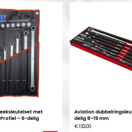
teeksleutelset met
Aviation dubbelringsleut
 Profiel – 6-delig
delig 8–19 mm
€ 132,00