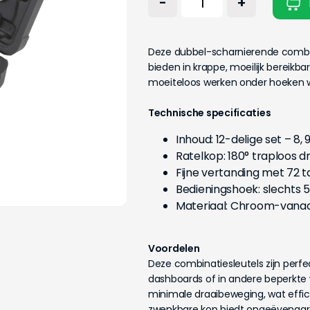
-
+
Deze dubbel-scharnierende combin
bieden in krappe, moeilijk bereikba
moeiteloos werken onder hoeken wa
Technische specificaties
Inhoud: 12-delige set – 8, 9, 1
Ratelkop: 180° traploos d
Fijne vertanding met 72 
Bedieningshoek: slechts 5
Materiaal: Chroom-vana
Voordelen
Deze combinatiesleutels zijn per
dashboards of in andere beperkte 
minimale draaibeweging, wat effici
zwenkbare kop biedt ongeëvenaarde