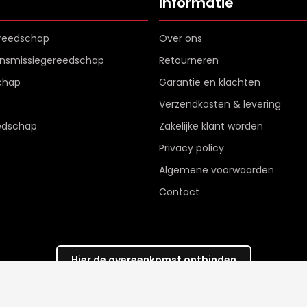
Informatie
reedschap
Over ons
ransmissiegereedschap
Retourneren
chap
Garantie en klachten
Verzendkosten & levering
edschap
Zakelijke klant worden
Privacy policy
Algemene voorwaarden
Contact
Hier de overeenkomst ontbinden
Veilig betalen