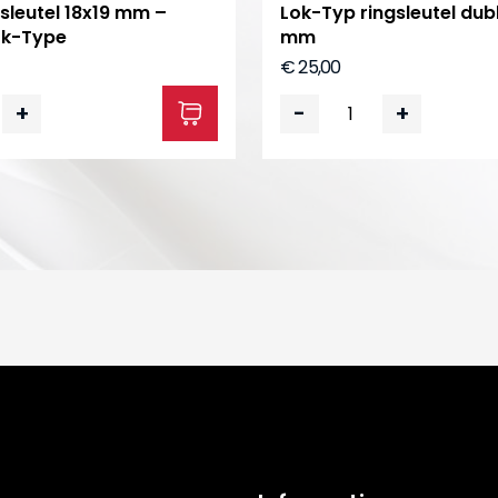
sleutel 18x19 mm –
Lok-Typ ringsleutel dubb
ok-Type
mm
€ 25,00
+
-
+