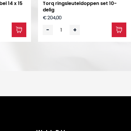
el 14 x 15
Torq ringsleuteldoppen set 10-
delig
€ 204,00
-
+