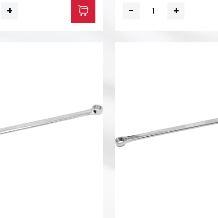
+
-
+