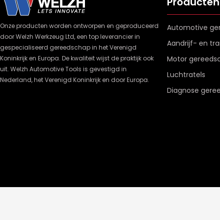
Producten
Onze producten worden ontworpen en geproduceerd
Automotive ge
door Welzh Werkzeug Ltd, een top leverancier in
Aandrijf- en t
gespecialiseerd gereedschap in het Verenigd
Koninkrijk en Europa. De kwaliteit wijst de praktijk ook
Motor gereeds
uit. Welzh Automotive Tools is gevestigd in
Luchtratels
Nederland, het Verenigd Koninkrijk en door Europa.
Diagnose gere
© Welzh B.V. 2026
een webshop van