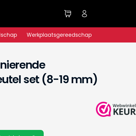
dschap
Werkplaatsgereedschap
nierende
utel set (8-19 mm)