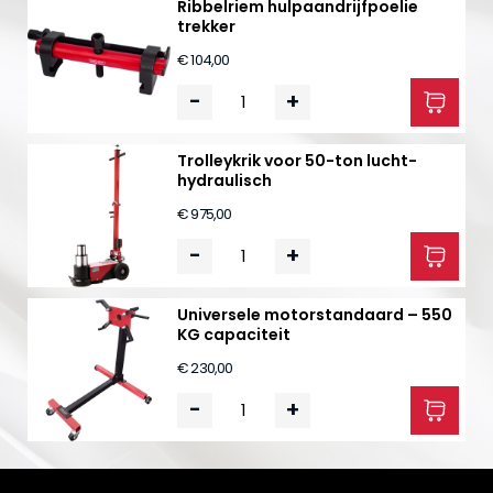
Ribbelriem hulpaandrijfpoelie
trekker
€ 104,00
-
+
Trolleykrik voor 50-ton lucht-
hydraulisch
€ 975,00
-
+
Universele motorstandaard – 550
KG capaciteit
€ 230,00
-
+