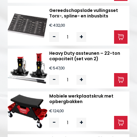
Gereedschapslade vullingsset
Torx-, spline- en inbusbits
€ 432,00
-
+
Heavy Duty assteunen – 22-ton
capaciteit (set van 2)
€ 547,00
-
+
Mobiele werkplaatskruk met
opbergbakken
€ 124,00
-
+