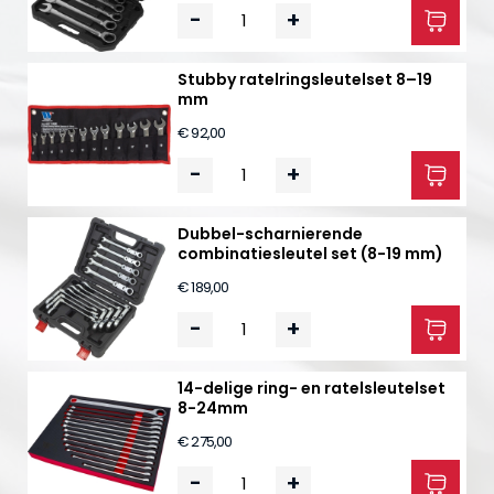
-
+
Stubby ratelringsleutelset 8–19
mm
€ 92,00
-
+
Dubbel-scharnierende
combinatiesleutel set (8-19 mm)
€ 189,00
-
+
14-delige ring- en ratelsleutelset
8-24mm
€ 275,00
-
+