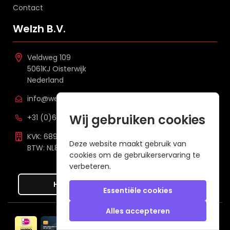
Contact
Welzh B.V.
Veldweg 109
5061KJ Oisterwijk
Nederland
info@welzh.nl
Wij gebruiken cookies
+31 (0)6 26 51 83 20
KVK: 68977387
Deze website maakt gebruik van
BTW: NL857672988B01
cookies om de gebruikerservaring te
verbeteren.
Hier de overeenkomst ontbinden
Essentiële cookies
Alles accepteren
Veilig betalen met