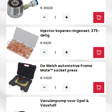
€ 360,00
-
+
Injector koperen ringenset; 375-
delig
€ 99,00
-
+
De Welzh automotive Frame
Mate™ socket press
€ 331,00
-
+
Vacuümpomp voor Opel &
Vauxhall