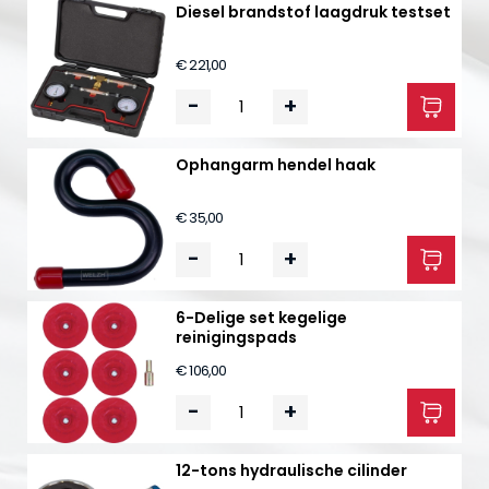
Diesel brandstof laagdruk testset
€ 221,00
-
+
Ophangarm hendel haak
€ 35,00
-
+
6-Delige set kegelige
reinigingspads
€ 106,00
-
+
12-tons hydraulische cilinder