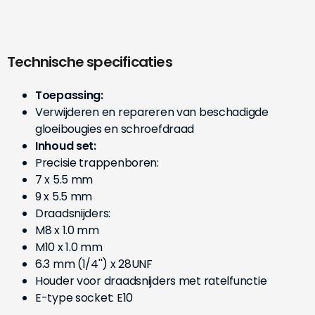
Technische specificaties
Toepassing:
Verwijderen en repareren van beschadigde
gloeibougies en schroefdraad
Inhoud set:
Precisie trappenboren:
7 x 5.5 mm
9 x 5.5 mm
Draadsnijders:
M8 x 1.0 mm
M10 x 1.0 mm
6.3 mm (1/4'') x 28UNF
Houder voor draadsnijders met ratelfunctie
E-type socket: E10