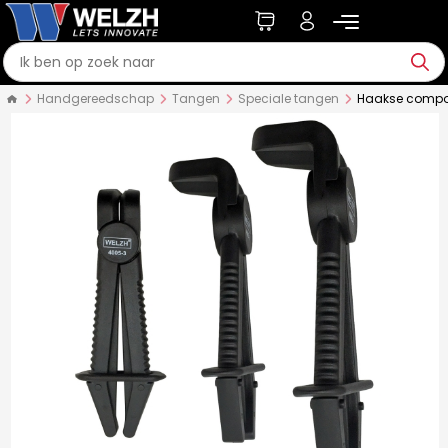
Handgereedschap
Tangen
Speciale tangen
Haakse compo