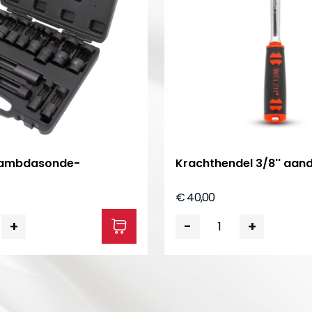
 lambdasonde-
Krachthendel 3/8'' aand
€ 40,00
+
-
+