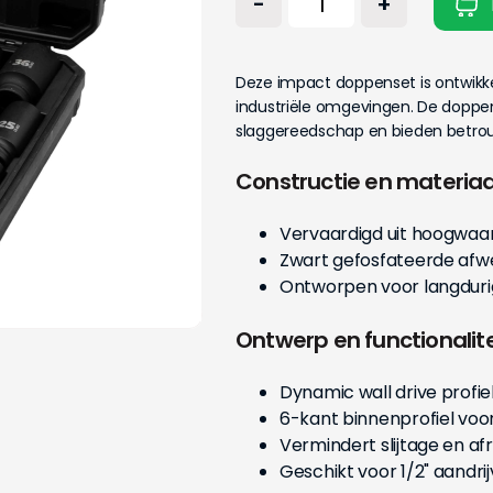
-
+
Deze impact doppenset is ontwikk
industriële omgevingen. De doppen
slaggereedschap en bieden betro
Constructie en materiaa
Vervaardigd uit hoogwa
Zwart gefosfateerde afw
Ontworpen voor langdurig
Ontwerp en functionalite
Dynamic wall drive profi
6-kant binnenprofiel voo
Vermindert slijtage en a
Geschikt voor 1/2" aandri