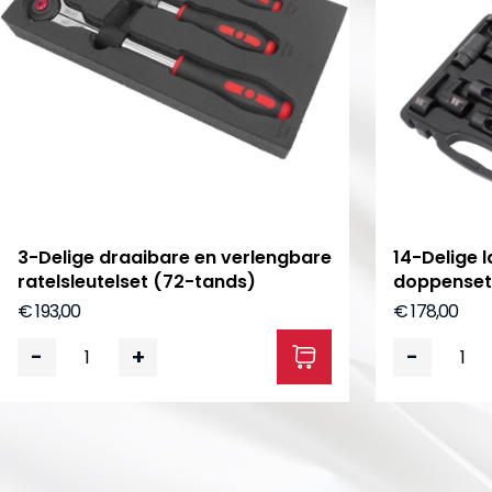
3-Delige draaibare en verlengbare
14-Delige
ratelsleutelset (72-tands)
doppenset
€ 193,00
€ 178,00
-
+
-