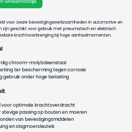
In winkelmandje
eld voor zware bevestigingswerkzaamheden in automotive en
 zijn geschikt voor gebruik met pneumatisch en elektrisch
uwbare krachtoverbrenging bij hoge aanhaalmomenten.
l
ardig chroom-molybdeenstaal
erking ter bescherming tegen corrosie
 gebruik onder hoge belasting
it
el voor optimale krachtoverdracht
r stevige passing op bouten en moeren
fronden van bevestigingsmiddelen
jving en slagmoersleutels