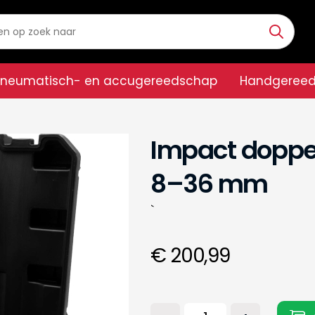
Pneumatisch- en accugereedschap
Handgeree
Impact doppen
8–36 mm
`
€ 200,99