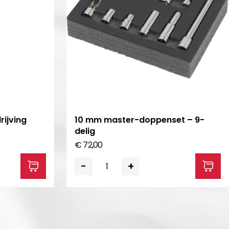
rijving
10 mm master-doppenset – 9-
delig
€ 72,00
-
+