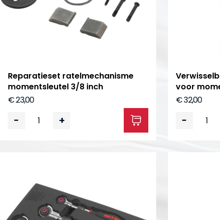
Reparatieset ratelmechanisme
Verwisselb
momentsleutel 3/8 inch
voor mome
€ 23,00
€ 32,00
-
+
-