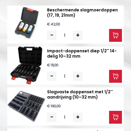
Beschermende slagmoerdoppen
(17, 19, 21mm)
€ 42,00
-
+
Impact-doppenset diep 1/2'' 14-
delig 10–32 mm
€ 111,00
-
+
Slagvaste doppenset met 1/2''
aandrijving (10–32 mm)
€ 190,00
-
+