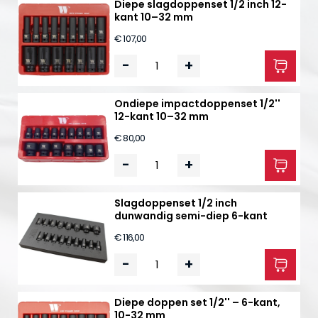
Diepe slagdoppenset 1/2 inch 12-
kant 10–32 mm
€ 107,00
-
+
Ondiepe impactdoppenset 1/2''
12-kant 10–32 mm
€ 80,00
-
+
Slagdoppenset 1/2 inch
dunwandig semi-diep 6-kant
€ 116,00
-
+
Diepe doppen set 1/2'' – 6-kant,
10-32 mm