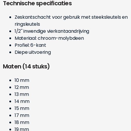
Technische specificaties
Zeskantschacht voor gebruik met steeksleutels en
ringsleutels
1/2'' inwendige vierkantaandrijving
Materiaal: chroom-molybdeen
Profiel: 6-kant
Diepe uitvoering
Maten (14 stuks)
10 mm
12 mm
13 mm
14 mm
15 mm
17 mm
18 mm
19 mm