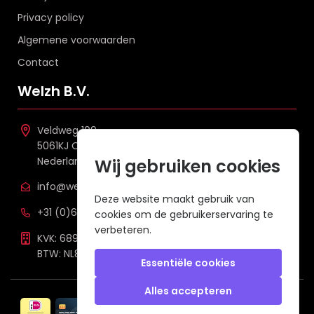
Privacy policy
Algemene voorwaarden
Contact
Welzh B.V.
Veldweg 109
5061KJ Oisterwijk
Nederland
Wij gebruiken cookies
info@welzh.nl
Deze website maakt gebruik van
+31 (0)6 26 51 83 20
cookies om de gebruikerservaring te
verbeteren.
KVK: 68977387
BTW: NL857672988B01
Essentiële cookies
Alles accepteren
Veilig betalen met