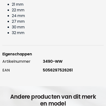
21 mm
22 mm
24 mm
27 mm
30 mm
32 mm
Eigenschappen
Artikelnummer
3490-WW
EAN
5056297526261
Andere producten van dit merk
en model