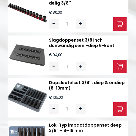
delig 3/8''
€ 80,00
-
+
Slagdoppenset 3/8 inch
dunwandig semi-diep 6-kant
€ 94,00
-
+
Dopsleutelset 3/8'', diep & ondiep
(8-19mm)
€ 135,00
-
+
Lok-Typ impactdoppenset deep
3/8” – 8–19 mm