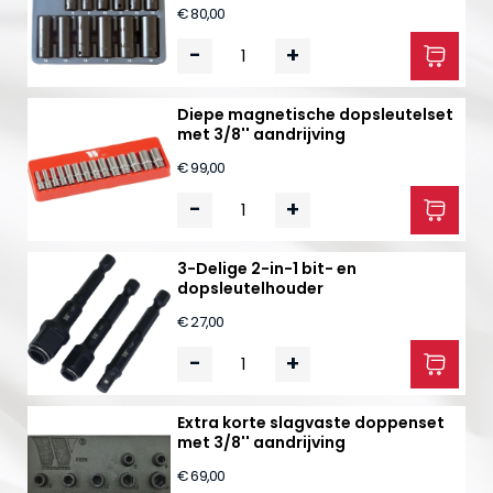
€ 80,00
-
+
Diepe magnetische dopsleutelset
met 3/8'' aandrijving
€ 99,00
-
+
3-Delige 2-in-1 bit- en
dopsleutelhouder
€ 27,00
-
+
Extra korte slagvaste doppenset
met 3/8'' aandrijving
€ 69,00