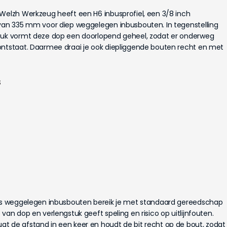
 Welzh Werkzeug heeft een H6 inbusprofiel, een 3/8 inch
 van 335 mm voor diep weggelegen inbusbouten. In tegenstelling
stuk vormt deze dop een doorlopend geheel, zodat er onderweg
ontstaat. Daarmee draai je ook diepliggende bouten recht en met
s
ens weggelegen inbusbouten bereik je met standaard gereedschap
van dop en verlengstuk geeft speling en risico op uitlijnfouten.
t de afstand in een keer en houdt de bit recht op de bout, zodat