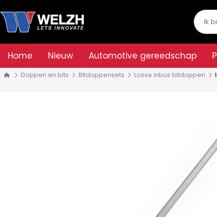
Home
Nieuw
Automotive gereedschap
Doppen en bits
Bitdoppen­sets
Losse inbus bitdoppen