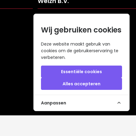
Welzh B.V.
Veldweg 109
5061KJ Oisterwijk
Wij gebruiken cookies
Nederland
info@welzh.nl
Deze website maakt gebruik van
cookies om de gebruikerservaring te
+31 (0)6 26 51 83 20
verbeteren.
KVK: 68977387
BTW: NL857672988B01
Essentiële cookies
Alles accepteren
Aanpassen
 met