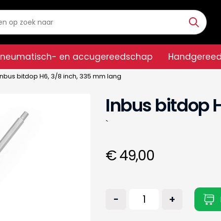
Pneumatisch- en accugereedschap
Handgeree
Inbus bitdop H6, 3/8 inch, 335 mm lang
Inbus bitdop 
`
€ 49,00
-
+