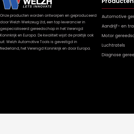
Producten
Onze producten worden ontworpen en geproduceerd
Automotive ge
door Welzh Werkzeug Ltd, een top leverancier in
Aandrijf- en t
gespecialiseerd gereedschap in het Verenigd
Koninkrijk en Europa. De kwaliteit wijst de praktijk ook
Motor gereeds
uit. Welzh Automotive Tools is gevestigd in
Luchtratels
Nederland, het Verenigd Koninkrijk en door Europa.
Diagnose gere
© Welzh B.V. 2026
een webshop van