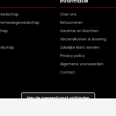
Informatie
reedschap
Over ons
ransmissiegereedschap
Retourneren
chap
Garantie en klachten
Verzendkosten & levering
edschap
Zakelijke klant worden
Privacy policy
Algemene voorwaarden
Contact
Hier de overeenkomst ontbinden
Veilig betalen