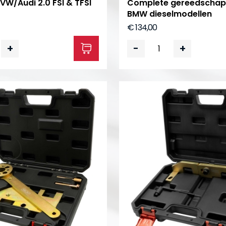
 VW/Audi 2.0 FSI & TFSI
Complete gereedschap
BMW dieselmodellen
€ 134,00
+
-
+