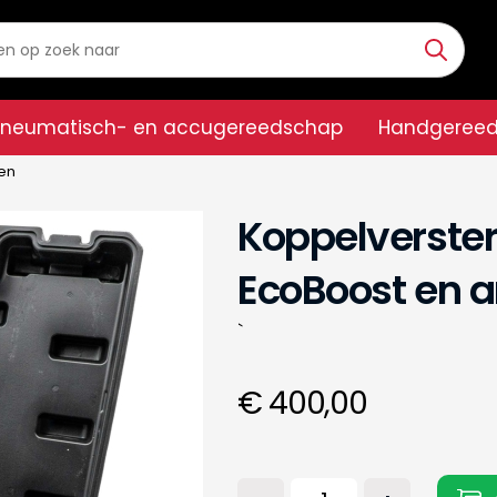
Pneumatisch- en accugereedschap
Handgeree
len
Koppelversterk
EcoBoost en 
`
€ 400,00