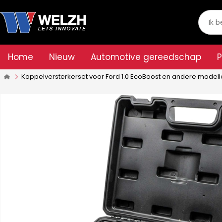
Home
Nieuw
Automotive gereedschap
Koppelversterkerset voor Ford 1.0 EcoBoost en andere model