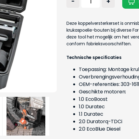
-
+
Deze koppelversterkerset is onmi
krukaspoelie-bouten bij diverse F
deze tool het mogelijk om het ver
conform fabrieksvoorschriften.
Technische specificaties
Toepassing: Montage kru
Overbrengingsverhouding:
OEM-referenties: 303-1611,
Geschikte motoren:
1.0 EcoBoost
1.0 Duratec
1.1 Duratec
2.0 Duratorq-TDCi
2.0 EcoBlue Diesel