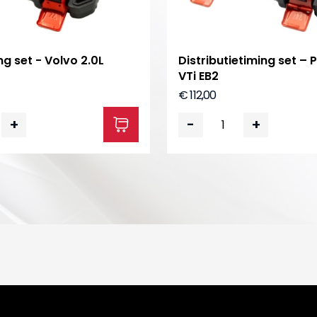
g set - Volvo 2.0L
Distributietiming set – P
VTi EB2
€ 112,00
+
-
+