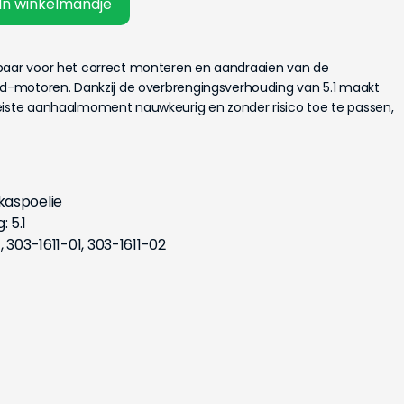
In winkelmandje
sbaar voor het correct monteren en aandraaien van de
ord-motoren. Dankzij de overbrengingsverhouding van 5.1 maakt
eiste aanhaalmoment nauwkeurig en zonder risico toe te passen,
kaspoelie
 5.1
 303-1611-01, 303-1611-02