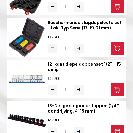
-
+
Beschermende slagdopsleutelset
- Lok-Typ Serie (17, 19, 21 mm)
€ 76,00
-
+
12-kant diepe doppenset 1/2" – 15-
delig
€ 97,00
-
+
13-Delige slagmoerdoppen (1/4''
aandrijving, 4-15 mm)
€ 78,00
-
+