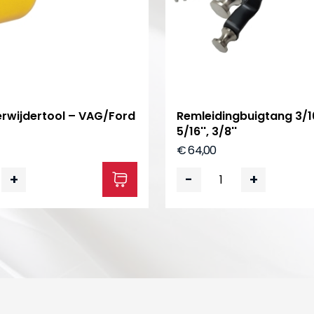
rwijdertool – VAG/Ford
Remleiding­buigtang 3/16''
5/16'', 3/8''
€ 64,00
+
-
+