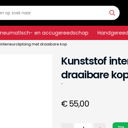
Pneumatisch- en accugereedschap
Handgeree
 interieurcliptang met draaibare kop
Kunststof int
draaibare ko
`
€ 55,00