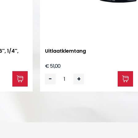
, 1/4'',
Uitlaatklemtang
€ 51,00
-
+