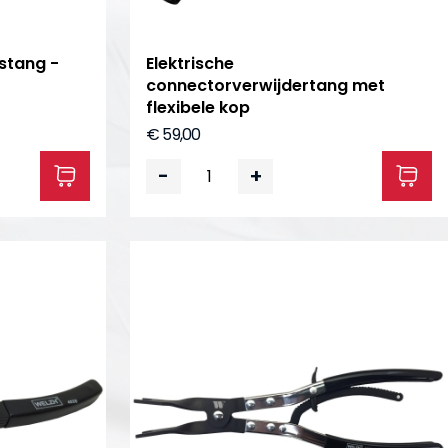
gstang -
Elektrische
connectorverwijdertang met
flexibele kop
€ 59,00
-
+