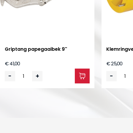
Griptang papegaaibek 9''
Klemringve
€ 41,00
€ 25,00
-
+
-