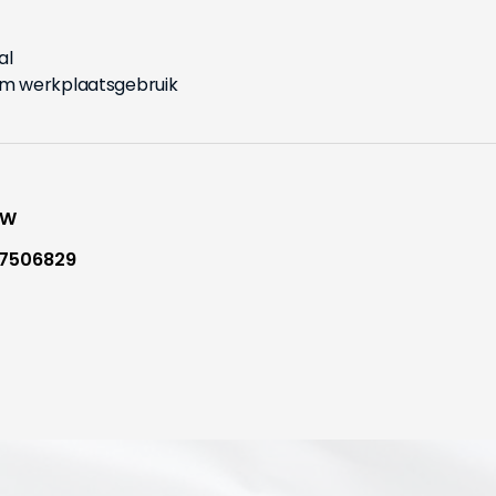
al
m werkplaatsgebruik
WW
7506829