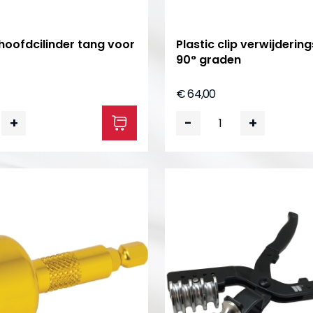
hoofdcilinder tang voor
Plastic clip verwijderin
90° graden
€ 64,00
+
-
+