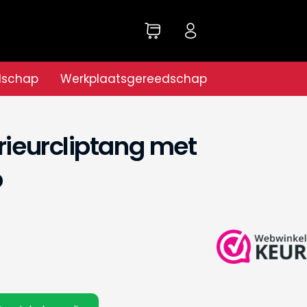
dschap
Werkplaatsgereedschap
erieurcliptang met
p