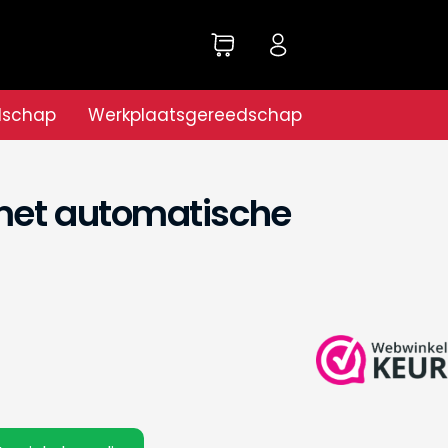
dschap
Werkplaatsgereedschap
met automatische