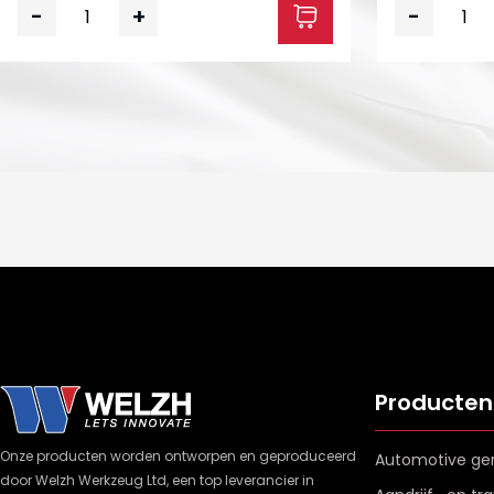
-
+
-
Producten
Onze producten worden ontworpen en geproduceerd
Automotive ge
door Welzh Werkzeug Ltd, een top leverancier in