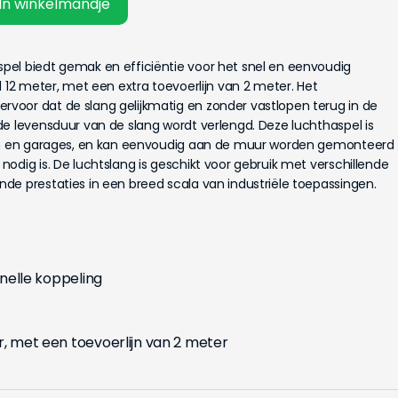
In winkelmandje
el biedt gemak en efficiëntie voor het snel en eenvoudig
l 12 meter, met een extra toevoerlijn van 2 meter. Het
oor dat de slang gelijkmatig en zonder vastlopen terug in de
de levensduur van de slang wordt verlengd. Deze luchthaspel is
sen en garages, en kan eenvoudig aan de muur worden gemonteerd
odig is. De luchtslang is geschikt voor gebruik met verschillende
de prestaties in een breed scala van industriële toepassingen.
 snelle koppeling
r, met een toevoerlijn van 2 meter