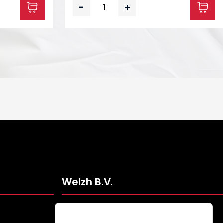
-
+
Welzh B.V.
Veldweg 109
5061KJ Oisterwijk