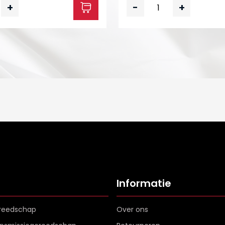
+
-
+
Informatie
reedschap
Over ons