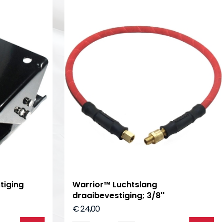
tiging
Warrior™ Luchtslang
draaibevestiging; 3/8''
€ 24,00