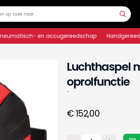
Pneumatisch- en accugereedschap
Handgeree
Luchthaspel 
oprolfunctie
`
€ 152,00