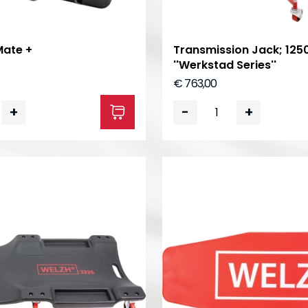
Mate +
Transmission Jack; 125
''Werkstad Series''
€ 763,00
+
-
+