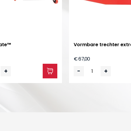
ate™
Vormbare trechter extr
€ 67,00
+
-
+