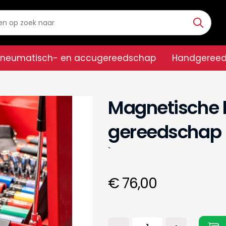
Pneumatisch- en accugereedschap
Handgeree
Magnetische h
gereedschap
`
€ 76,00