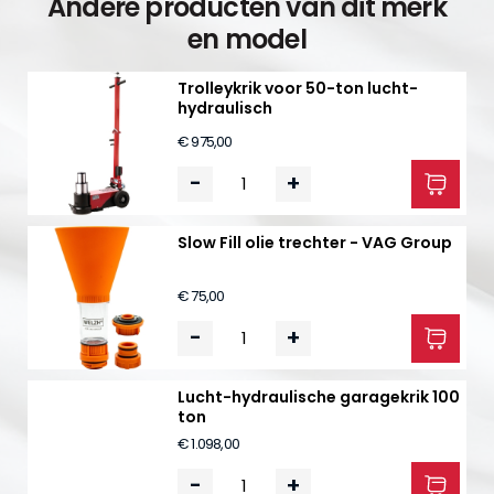
Andere producten van dit merk
en model
Trolleykrik voor 50-ton lucht-
hydraulisch
€ 975,00
-
+
Slow Fill olie trechter - VAG Group
€ 75,00
-
+
Lucht-hydraulische garagekrik 100
ton
€ 1.098,00
-
+