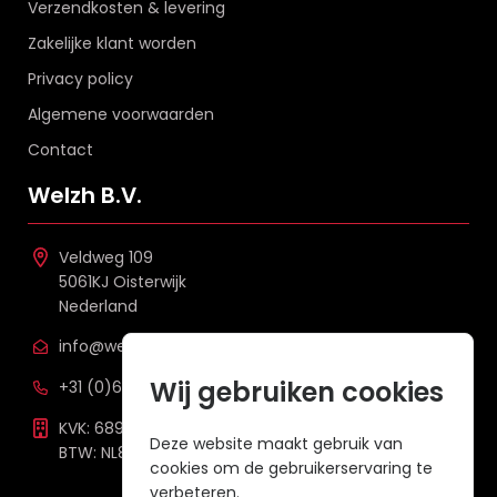
Verzendkosten & levering
Zakelijke klant worden
Privacy policy
Algemene voorwaarden
Contact
Welzh B.V.
Veldweg 109
5061KJ Oisterwijk
Nederland
info@welzh.nl
Wij gebruiken cookies
+31 (0)6 26 51 83 20
KVK: 68977387
Deze website maakt gebruik van
BTW: NL857672988B01
cookies om de gebruikerservaring te
verbeteren.