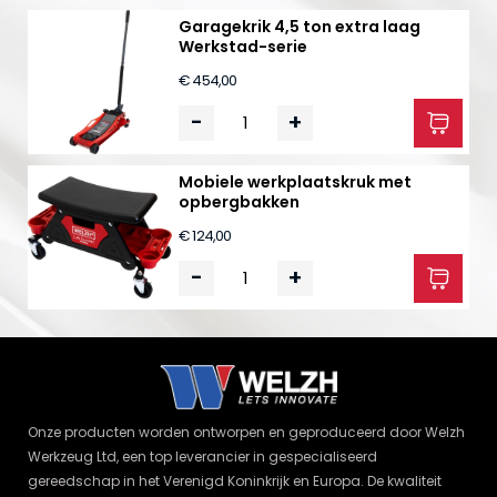
Garagekrik 4,5 ton extra laag
Werkstad-serie
€ 454,00
-
+
Mobiele werkplaatskruk met
opbergbakken
€ 124,00
-
+
Onze producten worden ontworpen en geproduceerd door Welzh
Werkzeug Ltd, een top leverancier in gespecialiseerd
gereedschap in het Verenigd Koninkrijk en Europa. De kwaliteit