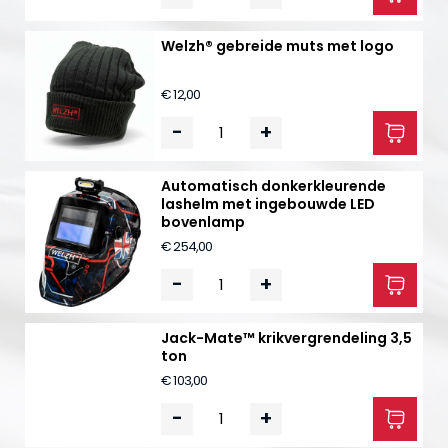
Welzh® gebreide muts met logo
€ 12,00
-
+
Automatisch donkerkleurende
lashelm met ingebouwde LED
bovenlamp
€ 254,00
-
+
Jack-Mate™ krikvergrendeling 3,5
ton
€ 103,00
-
+