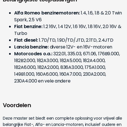
Alfa Romeo benzinemotoren:
1.4, 1.6, 1.8 & 2.0 Twin
Spark, 2.5 V6
Fiat benzine:
1.2 16V, 1.4 12V, 1.6 16V, 1.8 16V, 2.0 16V &
Turbo
Fiat diesel:
1.7D/TD, 1.9D/TD/JTD, 2.1TD, 2.4JTD
Lancia benzine:
diverse 12V- en 16V-motoren
Motorcodes o.a.:
322.01, 335.03, 671.06, 176B9.000,
182B2.000, 182A3.000, 182A5.000, 182A4.000,
182A6.000, 182A2.000, 836A3.000, 175A1.000,
149B1.000, 160A6.000, 160A7.000, 230A2.000,
230A4.000 en vele andere
Voordelen
Deze master set biedt een complete oplossing voor vrijwel alle
belangrijke Fiat-, Alfa- en Lancia-motoren, inclusief oudere en