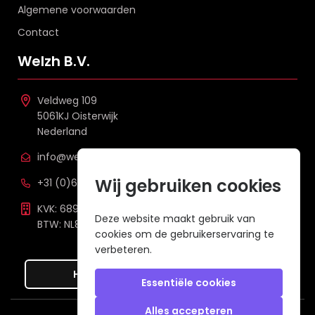
Algemene voorwaarden
Contact
Welzh B.V.
Veldweg 109
5061KJ Oisterwijk
Nederland
info@welzh.nl
Wij gebruiken cookies
+31 (0)6 26 51 83 20
KVK: 68977387
Deze website maakt gebruik van
BTW: NL857672988B01
cookies om de gebruikerservaring te
verbeteren.
Hier de overeenkomst ontbinden
Essentiële cookies
Alles accepteren
Veilig betalen met