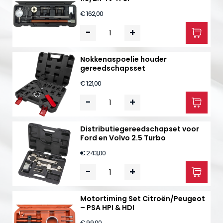
€ 162,00
-
+
Nokkenaspoelie houder
gereedschapsset
€ 121,00
-
+
Distributiegereedschapset voor
Ford en Volvo 2.5 Turbo
€ 243,00
-
+
Motortiming Set Citroën/Peugeot
– PSA HPI & HDI
€ 99,00