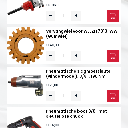
€ 396,00
-
+
Vervangwiel voor WELZH 7013-WW
(Gumwiel)
€ 43,00
-
+
Pneumatische slagmoersleutel
(vlindermodel), 3/8'', 190 Nm
€ 79,00
-
+
Pneumatische boor 3/8'' met
sleutelloze chuck
€ 107,00