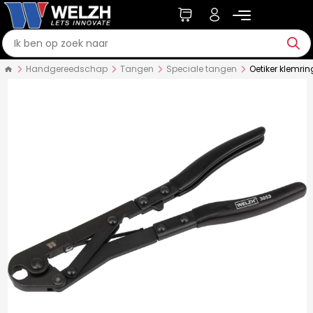
Handgereedschap
Tangen
Speciale tangen
Oetiker klemri