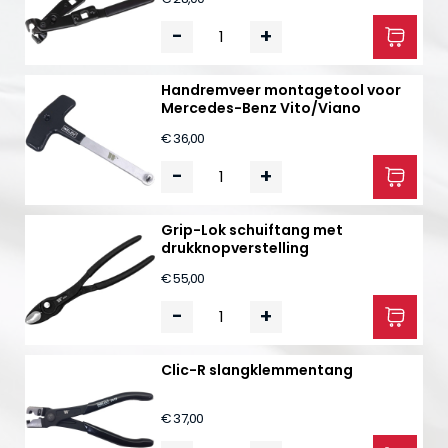
-
+
Handremveer montagetool voor
Mercedes-Benz Vito/Viano
€ 36,00
-
+
Grip-Lok schuiftang met
drukknopverstelling
€ 55,00
-
+
Clic-R slangklemmentang
€ 37,00