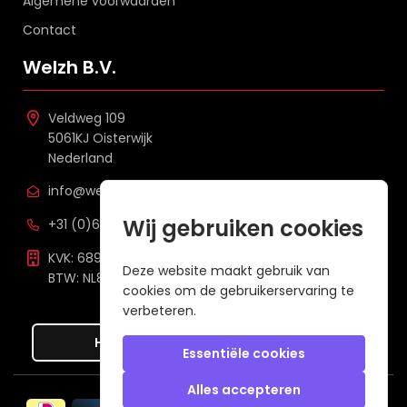
Algemene voorwaarden
Contact
Welzh B.V.
Veldweg 109
5061KJ Oisterwijk
Nederland
info@welzh.nl
Wij gebruiken cookies
+31 (0)6 26 51 83 20
KVK: 68977387
Deze website maakt gebruik van
BTW: NL857672988B01
cookies om de gebruikerservaring te
verbeteren.
Hier de overeenkomst ontbinden
Essentiële cookies
Alles accepteren
Veilig betalen met