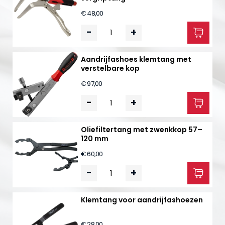
€ 48,00
-
+
Aandrijfashoes klemtang met
verstelbare kop
€ 97,00
-
+
Oliefiltertang met zwenkkop 57–
120 mm
€ 60,00
-
+
Klemtang voor aandrijfashoezen
€ 28,00