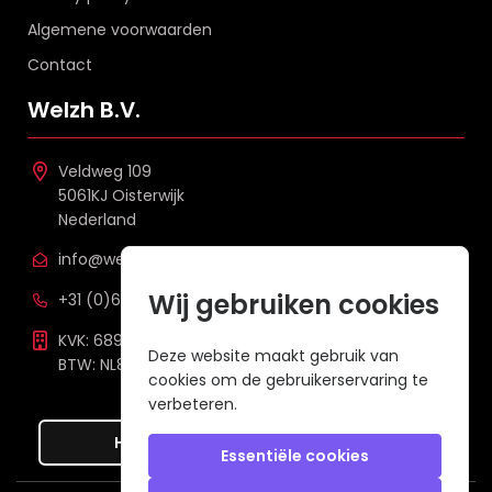
Algemene voorwaarden
Contact
Welzh B.V.
Veldweg 109
5061KJ Oisterwijk
Nederland
info@welzh.nl
Wij gebruiken cookies
+31 (0)6 26 51 83 20
KVK: 68977387
Deze website maakt gebruik van
BTW: NL857672988B01
cookies om de gebruikerservaring te
verbeteren.
Hier de overeenkomst ontbinden
Essentiële cookies