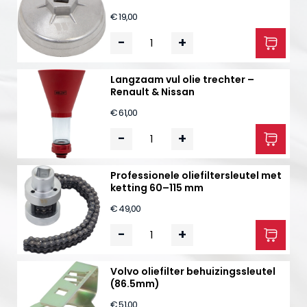
€ 19,00
-
+
Langzaam vul olie trechter –
Renault & Nissan
€ 61,00
-
+
Professionele oliefiltersleutel met
ketting 60–115 mm
€ 49,00
-
+
Volvo oliefilter behuizingssleutel
(86.5mm)
€ 51,00