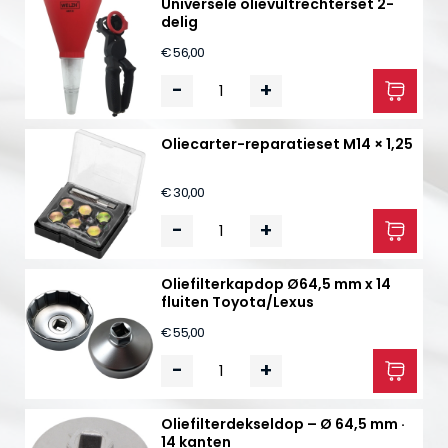
Universele olievultrechter­set 2-
delig
€ 56,00
-
+
Oliecarter-reparatieset M14 × 1,25
€ 30,00
-
+
Oliefilter­kapdop Ø64,5 mm x 14
fluiten Toyota/Lexus
€ 55,00
-
+
Oliefilterdekseldop – Ø 64,5 mm ·
14 kanten