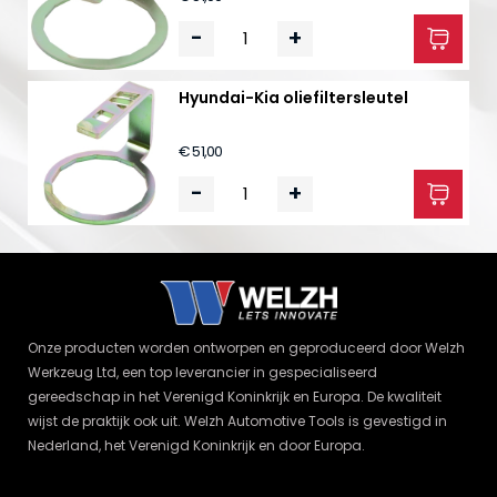
-
+
Hyundai-Kia oliefiltersleutel
€ 51,00
-
+
Onze producten worden ontworpen en geproduceerd door Welzh
Werkzeug Ltd, een top leverancier in gespecialiseerd
gereedschap in het Verenigd Koninkrijk en Europa. De kwaliteit
wijst de praktijk ook uit. Welzh Automotive Tools is gevestigd in
Nederland, het Verenigd Koninkrijk en door Europa.