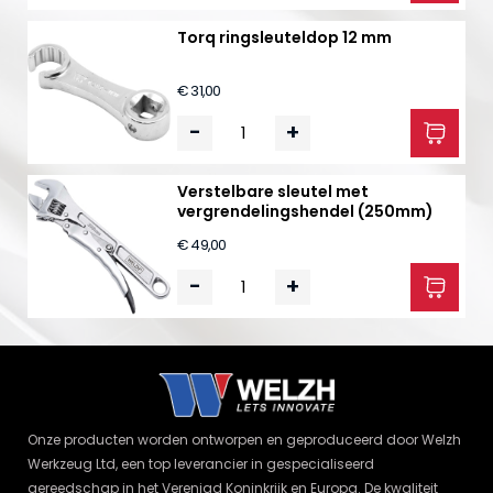
Torq ringsleuteldop 12 mm
€ 31,00
-
+
Verstelbare sleutel met
vergrendelingshendel (250mm)
€ 49,00
-
+
Onze producten worden ontworpen en geproduceerd door Welzh
Werkzeug Ltd, een top leverancier in gespecialiseerd
gereedschap in het Verenigd Koninkrijk en Europa. De kwaliteit