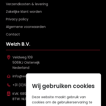
Verzendkosten & levering
Zakelijke klant worden
Privacy policy
Algemene voorwaarden
Contact
Welzh B.V.
Veldweg 109
5061KJ Oisterwijk
Nederland
info@welzh.nl
Wij gebruiken cookies
+31 (0)6 26 51 83 20
KVK: 68977387
Deze website maakt gebruik van
BTW: NL857672988B01
cookies om de gebruikerservaring te