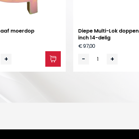
lnaaf moerdop
Diepe Multi-Lok doppen
inch 14-delig
€ 97,00
+
-
+