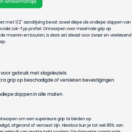
In winkelmandje
 met 1/2'' aandrijving bevat zowel diepe als ondiepe doppen van
eciale Lok-Typ profiel. Ontworpen voor maximale grip op
de moeren en bouten, is deze set ideaal voor zwaar en veeleisend
ap.
 voor gebruik met slagsleutels
xtra grip op beschadigde of versleten bevestigingen
ondiepe doppen in alle maten
ntworpen om een superieure grip te bieden op
igd, afgerond of verroest zijn. Hierdoor kun je tot wel 85% van
 gebruik van aparte twist sockets. De slagvaste constructie