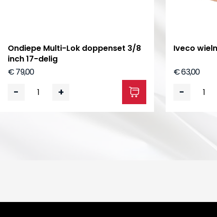
Ondiepe Multi-Lok doppenset 3/8
Iveco wie
inch 17-delig
€ 79,00
€ 63,00
-
+
-