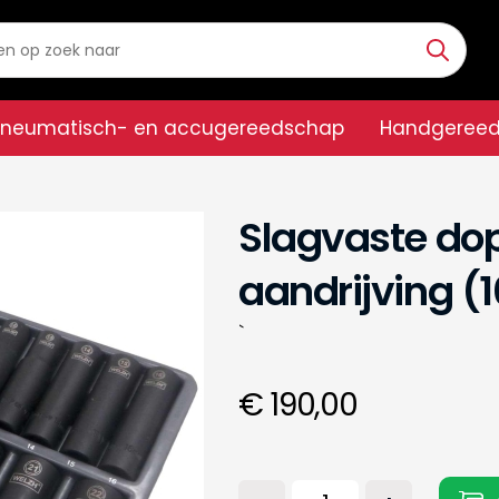
Pneumatisch- en accugereedschap
Handgeree
Slagvaste dop
aandrijving 
`
€ 190,00