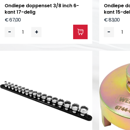
Ondiepe doppenset 3/8 inch 6-
Ondiepe do
kant 17-delig
kant 15-del
€ 67,00
€ 83,00
-
+
-