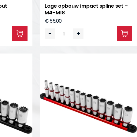
out
Lage opbouw impact spline set –
M4–M18
€ 55,00
-
+