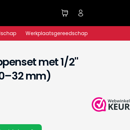
dschap
Werkplaatsgereedschap
penset met 1/2''
(10–32 mm)