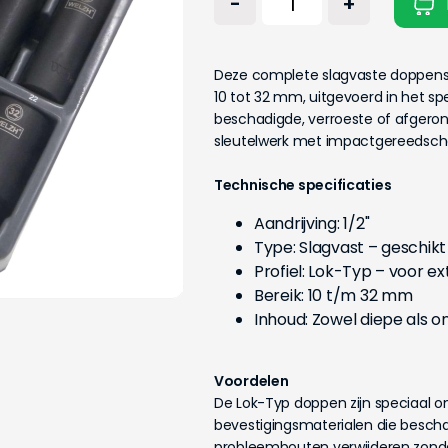
-
+
Deze complete slagvaste doppenset
10 tot 32 mm, uitgevoerd in het sp
beschadigde, verroeste of afgeron
sleutelwerk met impactgereedsch
Technische specificaties
Aandrijving: 1/2''
Type: Slagvast – geschikt
Profiel: Lok-Typ – voor e
Bereik: 10 t/m 32 mm
Inhoud: Zowel diepe als 
Voordelen
De Lok-Typ doppen zijn speciaal o
bevestigingsmaterialen die beschad
probleembouten verwijderen zonder