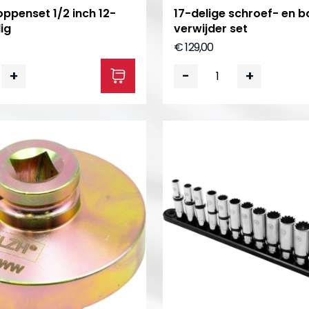
ppenset 1/2 inch 12-
17-delige schroef- en b
ig
verwijder set
€ 129,00
+
-
+