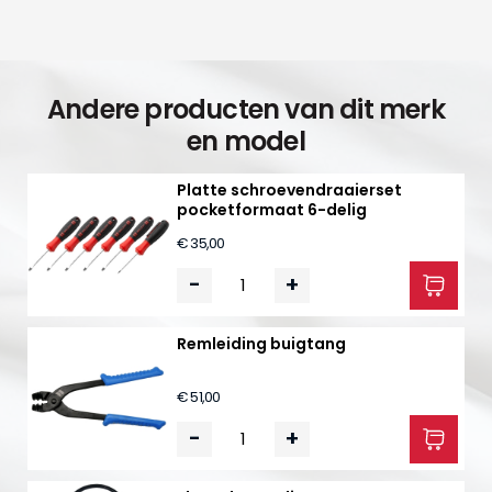
Andere producten van dit merk
en model
Platte schroevendraaierset
pocketformaat 6-delig
€ 35,00
-
+
Remleiding buigtang
€ 51,00
-
+