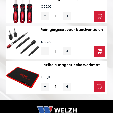
€ 55,00
-
+
Reinigingsset voor bandventielen
€ 101,00
-
+
Flexibele magnetische werkmat
€ 55,00
-
+