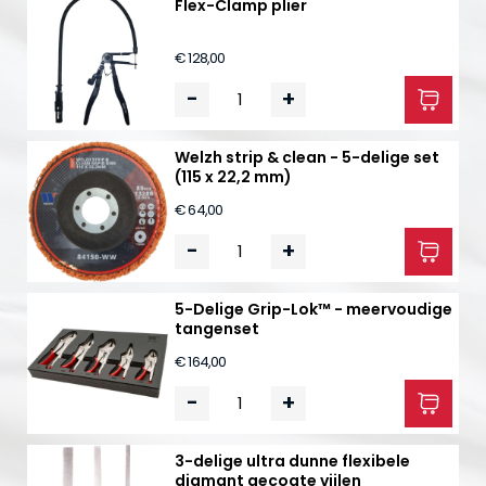
Flex-Clamp plier
€ 128,00
-
+
Welzh strip & clean - 5-delige set
(115 x 22,2 mm)
€ 64,00
-
+
5-Delige Grip-Lok™ - meervoudige
tangenset
€ 164,00
-
+
3-delige ultra dunne flexibele
diamant gecoate vijlen